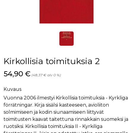
Kirkollisia toimituksia 2
Hinta nyt
54,90 €
(48,37 € alv 0 %)
Kuvaus
Vuonna 2006 ilmestyi Kirkollisia toimituksia - Kyrkliga
förrätningar. Kirja sisälsi kasteeseen, avioliiton
solmimiseen ja kodin siunaamiseen liittyvät
toimitusten kaavat taitettuna rinnakkain suomeksi ja
ruotsiksi. Kirkollisia toimituksia II - Kyrkiliga