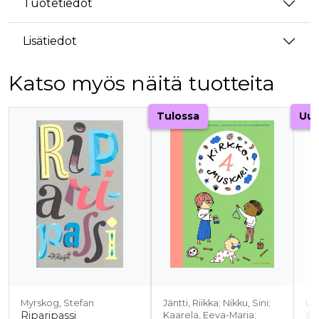
Tuotetiedot
Lisätiedot
Katso myös näitä tuotteita
Tuoteluettelon alku
Tulossa
Uut
Myrskog, Stefan
Jäntti, Riikka; Nikku, Sini;
La
Riparipassi
Kaarela, Eeva-Maria;
Sah