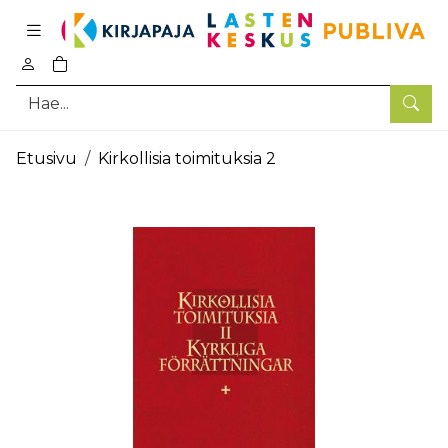
Pääsisältö
0
tuotetta ostoskorissa
Hae
Etusivu
Kirkollisia toimituksia 2