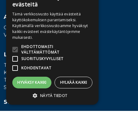
evästeitä
Tämä verkkosivusto käyttää evästeitä
Asiakaspalvelu
käyttökokemuksen parantamiseksi.
Käyttämällä verkkosivustoamme hyväksyt
Ota yhteyttä
kaikki evästeet evästekäytäntöjemme
Vaihde: 010 345100
mukaisesti.
EHDOTTOMASTI
VÄLTTÄMÄTTÖMÄT
Lisätietoa
SUORITUSKYVYLLISET
Toimitusehdot
KOHDENTAVAT
Käyttöohjeet
Tietosuojaseloste
HYVÄKSY KAIKKI
HYLKÄÄ KAIKKI
Saavutettavuusseloste
NÄYTÄ TIEDOT
Seuraa meitä
Ehdottomasti välttämättömät
Suorituskyvylliset
Kohdentavat
Ehdottomasti välttämättömät evästeet