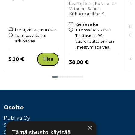
Mi
Paaso, Jenni; Koivuranta-
Virtanen, Sanna
Kirkkomuskari 4
Kierreselkä
Lehti, vihko, moniste
Tulossa 14.12.2026.
Toimitusaika 1-3
Tilattavissa 90
arkipäivää
vuorokautta ennen
ilmestymispäivää.
Hinta nyt
Hi
5,20 €
4
Tilaa
Hinta nyt
38,00 €
Tuoteluettelon loppu
Osoite
Publiva Oy
Sörnäistenkatu 1
×
Tämä sivusto käyttää
00580 Helsinki