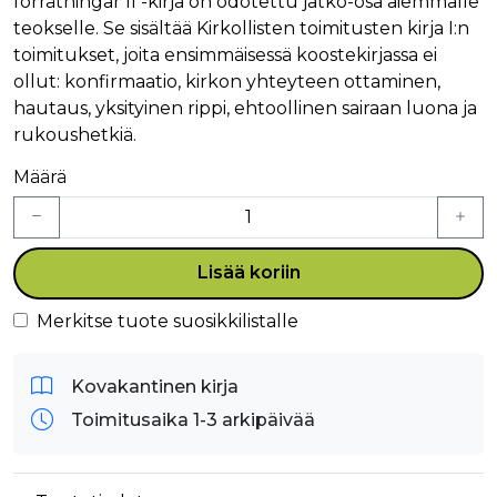
förrätningar II -kirja on odotettu jatko-osa aiemmalle
teokselle. Se sisältää Kirkollisten toimitusten kirja I:n
toimitukset, joita ensimmäisessä koostekirjassa ei
ollut: konfirmaatio, kirkon yhteyteen ottaminen,
hautaus, yksityinen rippi, ehtoollinen sairaan luona ja
rukoushetkiä.
Määrä
Lisää koriin
Merkitse tuote suosikkilistalle
Kovakantinen kirja
Toimitusaika 1-3 arkipäivää