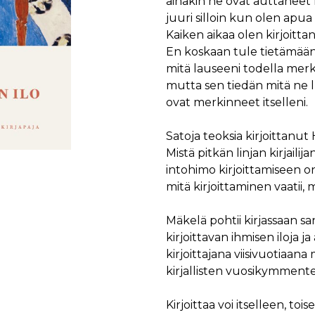
ainakin ne ovat auttaneet
juuri silloin kun olen apua
Kaiken aikaa olen kirjoittan
En koskaan tule tietämää
mitä lauseeni todella merk
mutta sen tiedän mitä ne 
ovat merkinneet itselleni.
Satoja teoksia kirjoittan
Mistä pitkän linjan kirjailij
intohimo kirjoittamiseen on 
mitä kirjoittaminen vaatii, 
Mäkelä pohtii kirjassaan s
kirjoittavan ihmisen iloja
kirjoittajana viisivuotiaana
kirjallisten vuosikymmente
Kirjoittaa voi itselleen, toi