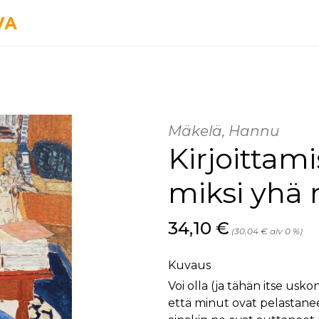
Mäkelä, Hannu
Kirjoittami
miksi yhä 
Hinta nyt
34,10 €
(30,04 € alv 0 %)
Kuvaus
Voi olla (ja tähän itse uskon
että minut ovat pelastanee