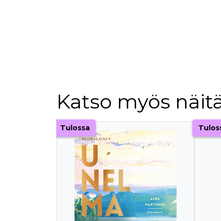
Katso myös näitä
Tuoteluettelon alku
Tulossa
Tulos