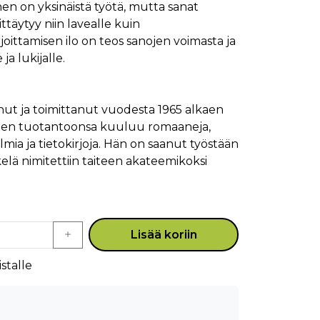
en on yksinäistä työtä, mutta sanat
ttäytyy niin lavealle kuin
ittamisen ilo on teos sanojen voimasta ja
 ja lukijalle.
nut ja toimittanut vuodesta 1965 alkaen
änen tuotantoonsa kuuluu romaaneja,
mia ja tietokirjoja. Hän on saanut työstään
elä nimitettiin taiteen akateemikoksi
Lisää koriin
stalle