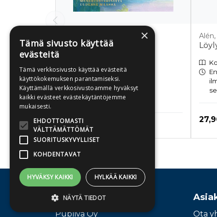
×
Marttinen, Aura
Alén,
Tämä sivusto käyttää
Suomalainen unelma
Löyl
evästeitä
Ko
Tämä verkkosivusto käyttää evästeitä
En
käyttökokemuksen parantamiseksi.
il
Käyttämällä verkkosivustoamme hyväksyt
se
Äänikirja
kaikki evästeet evästekäytäntöjemme
Tulossa 15.10.2026
mukaisesti.
Hint
27,9
EHDOTTOMASTI
Hinta nyt
21,90 €
VÄLTTÄMÄTTÖMÄT
SUORITUSKYVYLLISET
KOHDENTAVAT
Tuoteluettelon loppu
HYVÄKSY KAIKKI
HYLKÄÄ KAIKKI
Osoite
Asia
NÄYTÄ TIEDOT
Publiva Oy
Ota y