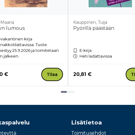
 Maaria
Kauppinen, Tuija
yn lumous
Pyörillä päästään
vakantinen kirja
nakkotilattavissa. Tuote
mestyy 25.9.2026 ja toimitetaan
E-kirja
n jälkeen.
Heti ladattavissa
a nyt
Hinta nyt
0 €
20,81 €
Tilaa
T
kaspalvelu
Lisätietoa
hteyttä
Toimitusehdot