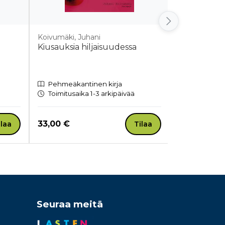
Koivumäki, Juhani
Kauppinen, Tu
Kiusauksia hiljaisuudessa
Pyörillä pä
Pehmeäkantinen kirja
Äänikirja
Toimitusaika 1-3 arkipäivää
Heti ladatt
Hinta nyt
Hinta nyt
33,00 €
21,80 €
ilaa
Tilaa
Seuraa meitä