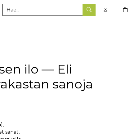
0
tuotet
Hae
sen ilo — Eli
rakastan sanoja
),
t sanat,