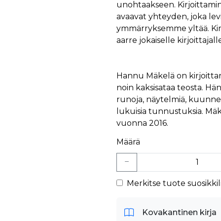
unohtaakseen. Kirjoittamin
avaavat yhteyden, joka levi
ymmärryksemme yltää. Kirjo
aarre jokaiselle kirjoittajalle
Hannu Mäkelä on kirjoitta
noin kaksisataa teosta. H
runoja, näytelmiä, kuunnel
lukuisia tunnustuksia. Mäk
vuonna 2016.
Määrä
Merkitse tuote suosikkili
Kovakantinen kirja