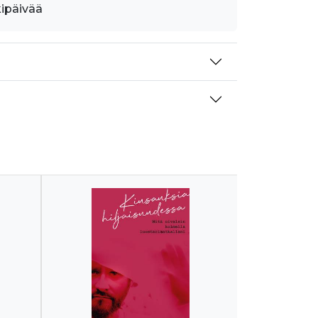
kipäivää