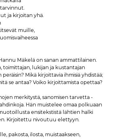
 matkalla
 tarvinnut.
ut ja kirjoitan yhä.
n
itsevät muille,
luomisvaiheessa
ut Hannu Mäkelä on sanan ammattilainen.
an, toimittajan, lukijan ja kustantajan
peräisin? Mikä kirjoittavia ihmisiä yhdistää;
mitä se antaa? Voiko kirjoittamista opettaa?
anojen merkitystä, sanomisen tarvetta -
 ja ahdinkoja. Hän muistelee omaa polkuaan
 muotoillusta ensitekstistä lähtien halki
n. Kirjoitettu nivoutuu elettyyn.
selle, pakosta, ilosta, muistaakseen,