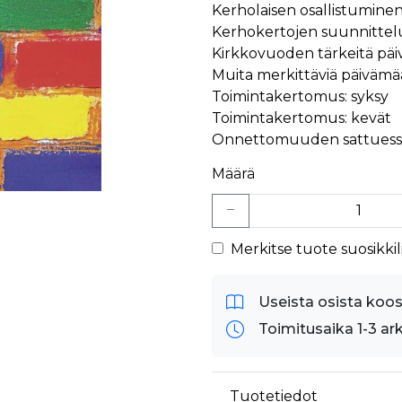
Kerholaisen osallistumine
Kerhokertojen suunnittelu
Kirkkovuoden tärkeitä päiv
Muita merkittäviä päivämä
Toimintakertomus: syksy
Toimintakertomus: kevät
Onnettomuuden sattuess
Määrä
Merkitse tuote suosikkili
Useista osista koo
Toimitusaika 1-3 ar
Tuotetiedot