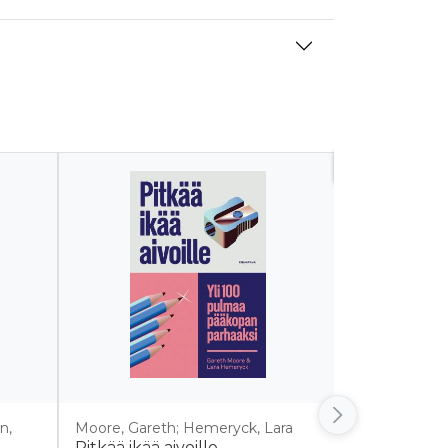
Tulossa
n,
Moore, Gareth; Hemeryck, Lara
Marttinen, Au
Pitkää ikää aivoille
Suomalain