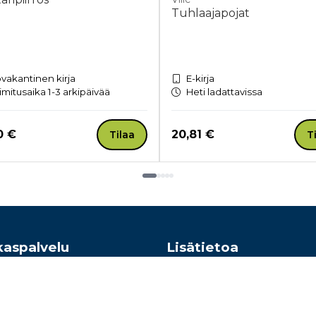
Tuhlaajapojat
vakantinen kirja
E-kirja
imitusaika 1-3 arkipäivää
Heti ladattavissa
a nyt
Hinta nyt
0 €
20,81 €
Tilaa
T
kaspalvelu
Lisätietoa
hteyttä
Toimitusehdot
e: 010 345100
Käyttöohjeet
Tietosuojaseloste