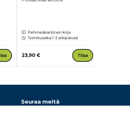
Pehmeäkantinen kirja
Toimitusaika 1-3 arkipäivää
Äänikirja
Tulossa 15.
Hinta nyt
23,90 €
ilaa
Tilaa
Hinta nyt
21,90 €
Seuraa meitä