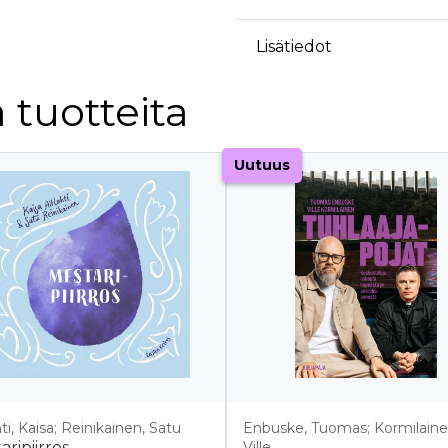
Lisätiedot
 tuotteita
Uutuus
hti, Kaisa; Reinikainen, Satu
Enbuske, Tuomas; Kormilaine
aripiirros
Ville