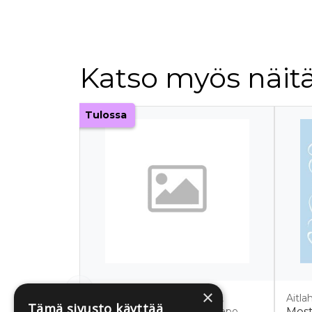
Katso myös näitä
Tuoteluettelon alku
Tulossa
×
Haapsalo, Tiina; Nousiainen,
Aitla
Tämä sivusto käyttää
Katariina; Kauppila, Elina; Repo,
Mest