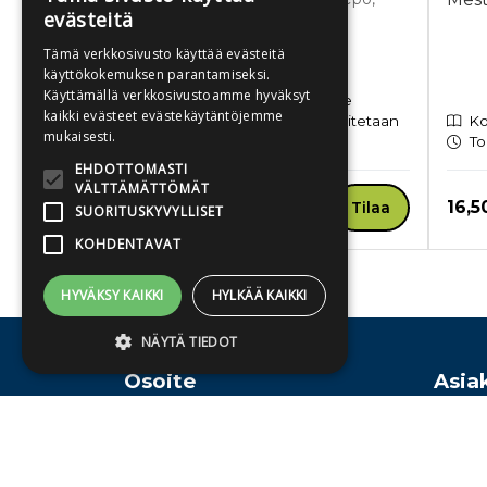
evästeitä
Laura
Vi tillsammans!
Tämä verkkosivusto käyttää evästeitä
käyttökokemuksen parantamiseksi.
Kovakantinen kirja
Käyttämällä verkkosivustoamme hyväksyt
Ennakkotilattavissa. Tuote
kaikki evästeet evästekäytäntöjemme
ilmestyy 15.10.2026 ja toimitetaan
Ko
mukaisesti.
sen jälkeen.
To
EHDOTTOMASTI
VÄLTTÄMÄTTÖMÄT
Hinta nyt
Hint
34,00 €
16,5
Tilaa
SUORITUSKYVYLLISET
KOHDENTAVAT
HYVÄKSY KAIKKI
HYLKÄÄ KAIKKI
Tuoteluettelon loppu
NÄYTÄ TIEDOT
Osoite
Asia
Publiva Oy
Ota y
Ehdottomasti välttämättömät
Sörnäistenkatu 1
Vaihd
Suorituskyvylliset
Kohdentavat
00580 Helsinki