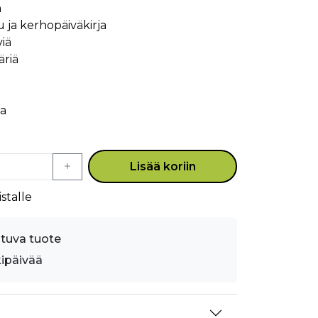
n
 ja kerhopäiväkirja
iä
äriä
a
Lisää koriin
stalle
stuva tuote
kipäivää