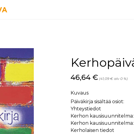
Kerhopäiväk
Hinta nyt
46,64 €
(41,09 € alv 0 %)
Kuvaus
Päiväkirja sisältää osiot:
Yhteystiedot
Kerhon kausisuunnitelma:
Kerhon kausisuunnitelma:
Kerholaisen tiedot