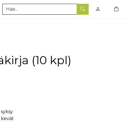
0
tuotet
Hae
irja (10 kpl)
 syksy
 kevät