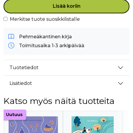
Lisää koriin
Merkitse tuote suosikkilistalle
Pehmeäkantinen kirja
Toimitusaika 1-3 arkipäivää
Tuotetiedot
Lisätiedot
Katso myös näitä tuotteita
Tuoteluettelon alku
Uutuus