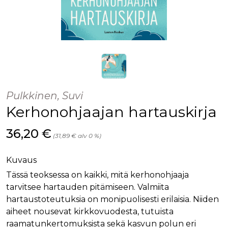
Pulkkinen, Suvi
Kerhonohjaajan hartauskirja
Hinta nyt
36,20 €
(31,89 € alv 0 %)
Kuvaus
Tässä teoksessa on kaikki, mitä kerhonohjaaja
tarvitsee hartauden pitämiseen. Valmiita
hartaustoteutuksia on monipuolisesti erilaisia. Niiden
aiheet nousevat kirkkovuodesta, tutuista
raamatunkertomuksista sekä kasvun polun eri