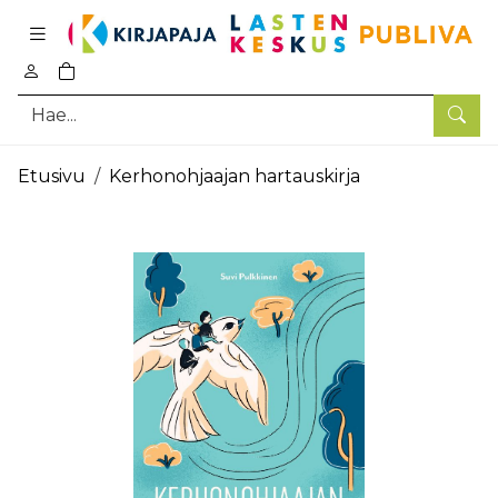
Pääsisältö
0
tuotetta ostoskorissa
Hae
Etusivu
Kerhonohjaajan hartauskirja