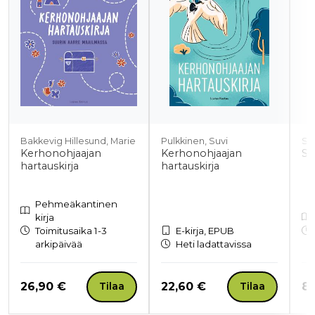
Bakkevig Hillesund, Marie
Pulkkinen, Suvi
Su
Kerhonohjaajan
Kerhonohjaajan
Si
hartauskirja
hartauskirja
Pehmeäkantinen
kirja
Toimitusaika 1-3
E-kirja, EPUB
arkipäivää
Heti ladattavissa
Hinta nyt
Hinta nyt
Hi
26,90 €
22,60 €
8,
Tilaa
Tilaa