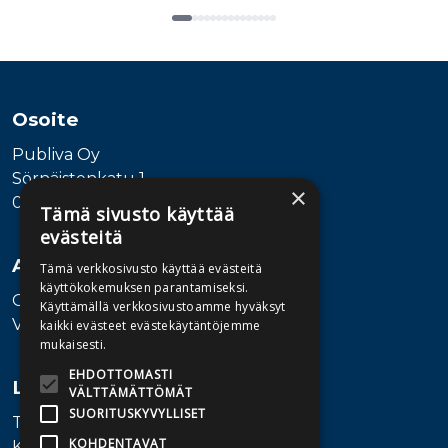
Tuoteluettelon loppu
Osoite
Publiva Oy
Sörnäistenkatu 1
×
00580 Helsinki
Tämä sivusto käyttää
evästeitä
Asiakaspalvelu
Tämä verkkosivusto käyttää evästeitä
käyttökokemuksen parantamiseksi.
Ota yhteyttä
Käyttämällä verkkosivustoamme hyväksyt
Vaihde: 010 345100
kaikki evästeet evästekäytäntöjemme
mukaisesti.
EHDOTTOMASTI
Lisätietoa
VÄLTTÄMÄTTÖMÄT
SUORITUSKYVYLLISET
Toimitusehdot
KOHDENTAVAT
Käyttöohjeet