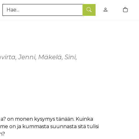
0
tuotet
Hae
virta, Jenni, Mäkelä, Sini,
lla? on monen kysymys tänään. Kuinka
me on ja kummasta suunnasta sitä tulisi
on?