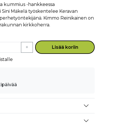
 ja kummius -hankkeessa
ri Sini Mäkelä työskentelee Keravan
 perhetyöntekijänä. Kimmo Reinikainen on
rakunnan kirkkoherra.
Lisää koriin
stalle
kipäivää