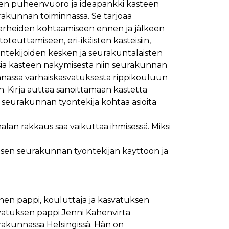
en puheenvuoro ja ideapankki kasteen
rakunnan toiminnassa. Se tarjoaa
erheiden kohtaamiseen ennen ja jälkeen
oteuttamiseen, eri-ikäisten kasteisiin,
tekijöiden kesken ja seurakuntalaisten
ia kasteen näkymisestä niin seurakunnan
minnassa varhaiskasvatuksesta rippikouluun
. Kirja auttaa sanoittamaan kastetta
n seurakunnan työntekijä kohtaa asioita
alan rakkaus saa vaikuttaa ihmisessä. Miksi
aisen seurakunnan työntekijän käyttöön ja
ainen pappi, kouluttaja ja kasvatuksen
vatuksen pappi Jenni Kahenvirta
rakunnassa Helsingissä. Hän on