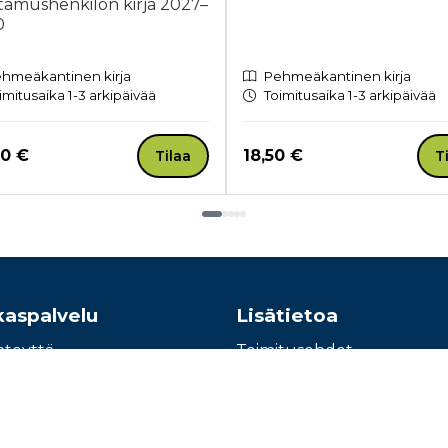
tamushenkilön kirja 2027–
0
hmeäkantinen kirja
Pehmeäkantinen kirja
imitusaika 1-3 arkipäivää
Toimitusaika 1-3 arkipäivää
a nyt
Hinta nyt
00 €
18,50 €
Tilaa
T
kaspalvelu
Lisätietoa
hteyttä
Toimitusehdot
e: 010 345100
Käyttöohjeet
Tietosuojaseloste
Saavutettavuusseloste