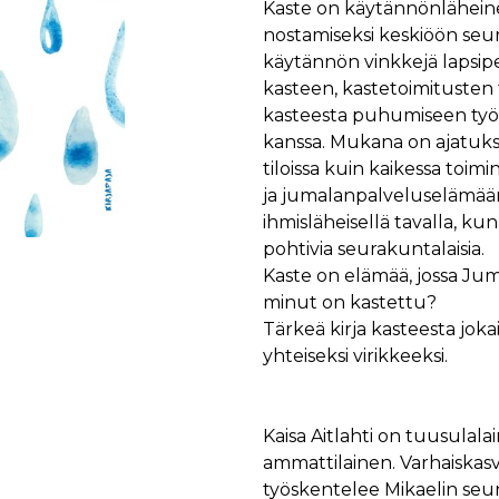
Kaste on käytännönlähein
nostamiseksi keskiöön seu
käytännön vinkkejä lapsip
kasteen, kastetoimitusten t
kasteesta puhumiseen työn
kanssa. Mukana on ajatuks
tiloissa kuin kaikessa toi
ja jumalanpalveluselämään
ihmisläheisellä tavalla, ku
pohtivia seurakuntalaisia.
Kaste on elämää, jossa Jum
minut on kastettu?
Tärkeä kirja kasteesta jok
yhteiseksi virikkeeksi.
Kaisa Aitlahti on tuusulal
ammattilainen. Varhaiskas
työskentelee Mikaelin seu