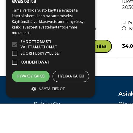
evästeitä
Mitä ihmettä! 2
luot
203
Tämä verkkosivusto käyttää evästeitä
käyttökokemuksen parantamiseksi.
Käyttämällä verkkosivustoamme hyväksyt
Pehmeäkantinen kirja
Pe
kaikki evästeet evästekäytäntöjemme
Toimitusaika 1-3 arkipäivää
To
mukaisesti.
EHDOTTOMASTI
Hinta nyt
Hint
44,90 €
34,
Tilaa
VÄLTTÄMÄTTÖMÄT
SUORITUSKYVYLLISET
KOHDENTAVAT
Tuoteluettelon loppu
HYVÄKSY KAIKKI
HYLKÄÄ KAIKKI
NÄYTÄ TIEDOT
Osoite
Asia
Publiva Oy
Ota y
Ehdottomasti välttämättömät
Sörnäistenkatu 1
Vaihd
00580 Helsinki
Suorituskyvylliset
Kohdentavat
Ehdottomasti välttämättömät evästeet