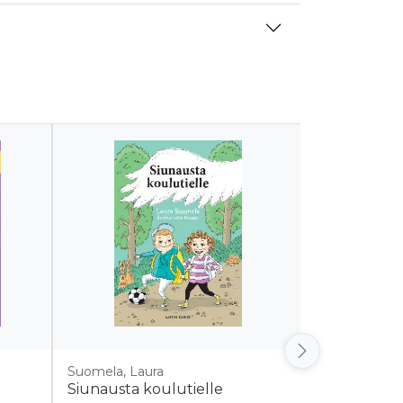
Suomela, Laura
Aitlahti, Kais
Siunausta koulutielle
Kotien ruko