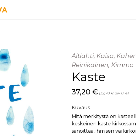
Aitlahti, Kaisa, Kahen
Reinikainen, Kimmo
Kaste
Hinta nyt
37,20 €
(32,78 € alv 0 %)
Kuvaus
Mitä merkitystä on kastee
keskeinen kaste kirkossam
sanoittaa, ihmisen vai kirk