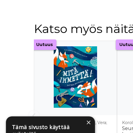
Katso myös näitä
Tuoteluettelon alku
Uutuus
Uutu
×
Laakkonen, Saara; Sahlberg, Vera;
Korol
Tämä sivusto käyttää
Viirre, Tiia
Seu