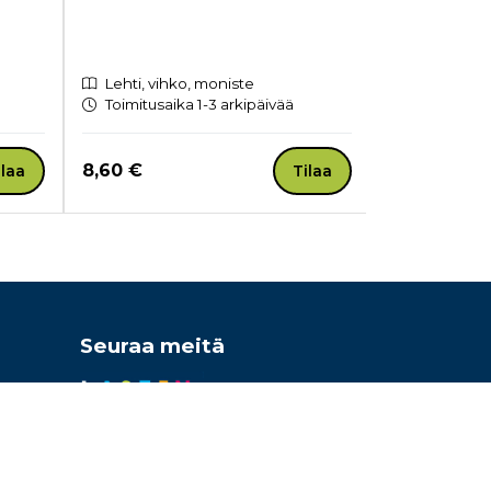
Lehti, vihko, moniste
Kovakantin
Toimitusaika 1-3 arkipäivää
Toimitusaik
Hinta nyt
Hinta nyt
8,60 €
24,00 €
ilaa
Tilaa
Seuraa meitä