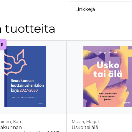
Linkkejä
 tuotteita
us
ainen, Katri
Mulari, Marjut
rakunnan
Usko tai älä