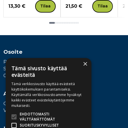
Hinta nyt
Hinta nyt
Hi
13,30 €
21,50 €
21
Tilaa
Tilaa
Tuoteluettelon loppu
Osoite
Publiva Oy
×
Tämä sivusto käyttää
Sörnäistenkatu 1
evästeitä
00580 Helsinki
Tämä verkkosivusto käyttää evästeitä
käyttökokemuksen parantamiseksi.
Asiakaspalvelu
Käyttämällä verkkosivustoamme hyväksyt
kaikki evästeet evästekäytäntöjemme
Ota yhteyttä
mukaisesti.
Vaihde: 010 345100
EHDOTTOMASTI
VÄLTTÄMÄTTÖMÄT
SUORITUSKYVYLLISET