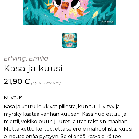
Erfving, Emilia
Kasa ja kuusi
Hinta nyt
21,90 €
(19,30 € alv 0 %)
Kuvaus
Kasa ja kettu leikkivät piilosta, kun tuuli yltyy ja
myrsky kaataa vanhan kuusen. Kasa huolestuu ja
miettii, voisiko puun juuret laittaa takaisin maahan.
Mutta kettu kertoo, että se ei ole mahdollista. Kuusi
ei nouse enää pystyyn. Se ei enää kasva eikä tee