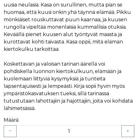
uusia neulasia. Kasa on surullinen, mutta pian se
huomaa, että kuusi onkin yhä täynnä elämää. Pikku
mönkiäiset rouskuttavat puun kaarnaa, ja kuusen
rungolla vipeltää monenlaisia kummallisia otuksia.
Keväällä pienet kuusen alut työntyvät maasta ja
kurottavat kohti taivasta. Kasa oppii, mitä elämän
kiertokulku tarkoittaa.
Koskettavan ja valoisan tarinan äärellä voi
pohdiskella luonnon kiertokulkuun, elämään ja
kuolemaan liittyviä kysymyksiä ja tunteita
lapsentajuisesti ja lempeästi. Kirja sopii hyvin myös
ympäristökasvatuksen tueksi, sillä tarinassa
tutustutaan lahottajiin ja hajottajiin, joita voi kohdata
lähimetsässä.
Määrä