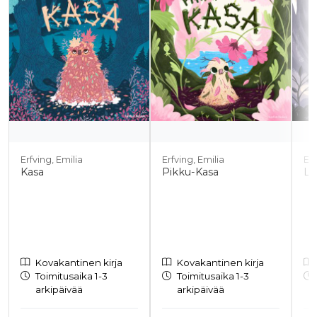
Erfving, Emilia
Erfving, Emilia
Erf
Kasa
Pikku-Kasa
Lu
Kovakantinen kirja
Kovakantinen kirja
Toimitusaika 1-3
Toimitusaika 1-3
arkipäivää
arkipäivää