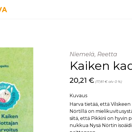
Niemelä, Reetta
Kaiken kad
Hinta nyt
20,21 €
(17,81 € alv 0 %)
Kuvaus
Harva tietää, että Vilskee
Nörtillä on mielikuvitusyst
siitä, että Pikkirii on hyvi
nukkua Nysä Nörtin isoäid