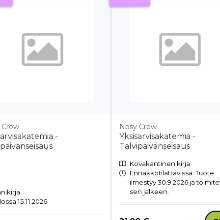
 Crow
Nosy Crow
sarvisakatemia -
Yksisarvisakatemia -
ipäivänseisaus
Talvipäivänseisaus
Kovakantinen kirja
Ennakkotilattavissa. Tuote
ilmestyy 30.9.2026 ja toimit
sen jälkeen.
nikirja
lossa 15.11.2026