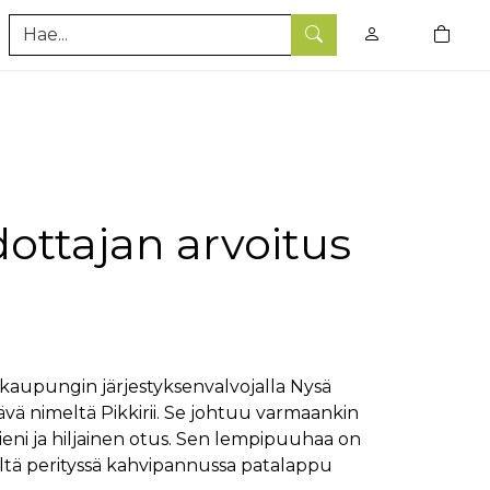
0
tuotet
Hae
ottajan arvoitus
n kaupungin järjestyksenvalvojalla Nysä
ävä nimeltä Pikkirii. Se johtuu varmaankin
n pieni ja hiljainen otus. Sen lempipuuhaa on
iltä perityssä kahvipannussa patalappu