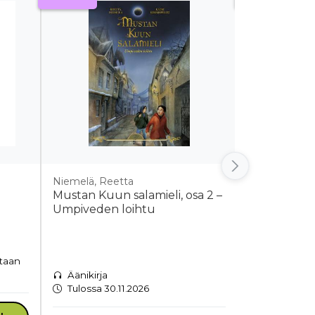
Niemelä, Reetta
Niemelä, Ree
Mustan Kuun salamieli, osa 2 –
Mustan Kuun
Umpiveden loihtu
Umpiveden 
Kovakantin
Ennakkotil
etaan
ilmestyy 15
sen jälkee
Äänikirja
Tulossa 30.11.2026