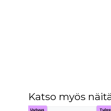
Katso myös näitä
Tuoteluettelon alku
Uutuus
Tulos