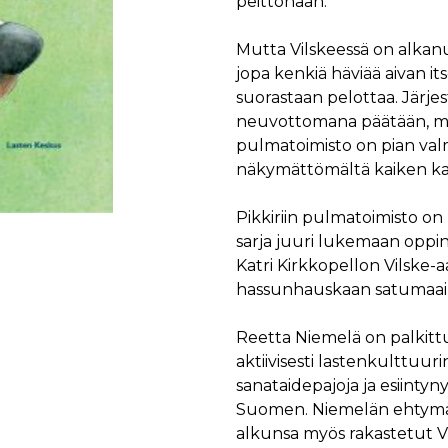
peittonaan.
Mutta Vilskeessä on alkan
jopa kenkiä häviää aivan it
suorastaan pelottaa. Järjes
neuvottomana päätään, mutt
pulmatoimisto on pian val
näkymättömältä kaiken kad
Pikkiriin pulmatoimisto on
sarja juuri lukemaan oppin
Katri Kirkkopellon Vilske-
hassunhauskaan satumaai
Reetta Niemelä on palkittu r
aktiivisesti lastenkulttuur
sanataidepajoja ja esiintyn
Suomen. Niemelän ehtymät
alkunsa myös rakastetut Vi