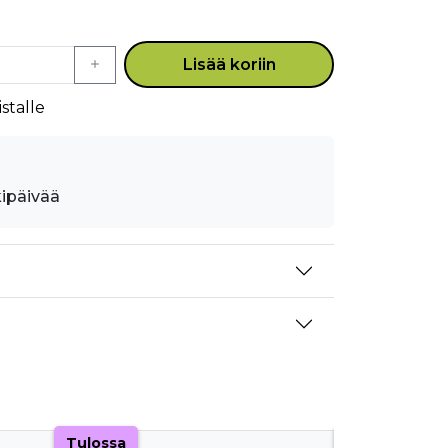
Lisää koriin
stalle
kipäivää
Tulossa
Tulossa