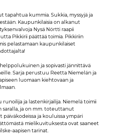
ut tapahtua kummia. Sukkia, myssyjä ja
sestään. Kaupunkilaisia on alkanut
tyksenvalvoja Nysä Nörtti raapii
a Pikkirii päättää toimia. Pikkiriin
mis pelastamaan kaupunkilaiset
ottajalta!
 helppolukuinen ja sopivasti jännittävä
eille. Sarja perustuu Reetta Niemelän ja
aapiseen luomaan kiehtovaan ja
lmaan.
unoilija ja lastenkirjailija. Niemelä toimii
in saralla, ja on mm. toteuttanut
yt päiväkodeissa ja kouluissa ympäri
tömästä mielikuvituksesta ovat saaneet
lske-aapisen tarinat.