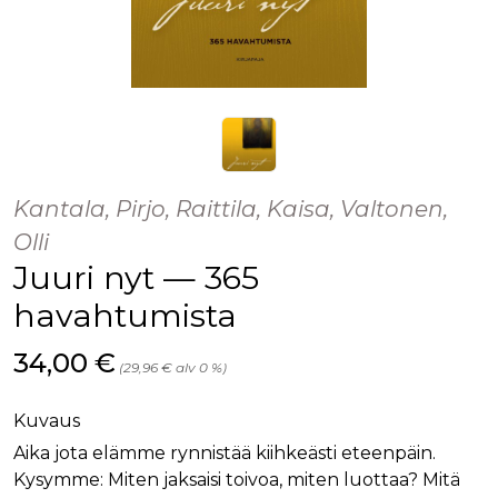
Kantala, Pirjo, Raittila, Kaisa, Valtonen,
Olli
Juuri nyt — 365
havahtumista
Hinta nyt
34,00 €
(29,96 € alv 0 %)
Kuvaus
Aika jota elämme rynnistää kiihkeästi eteenpäin.
Kysymme: Miten jaksaisi toivoa, miten luottaa? Mitä