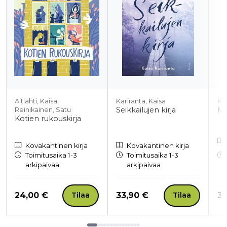
Aitlahti, Kaisa;
Kariranta, Kaisa
Kai
Seikkailujen kirja
Me
Reinikainen, Satu
Kotien rukouskirja
Kovakantinen kirja
Kovakantinen kirja
Toimitusaika 1-3
Toimitusaika 1-3
arkipäivää
arkipäivää
Hinta nyt
Hinta nyt
Hi
24,00 €
33,90 €
32
Tilaa
Tilaa