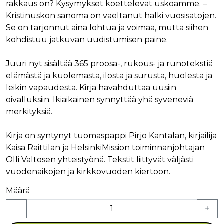
rakkaus on? Kysymykset koettelevat uskoamme. –
Kristinuskon sanoma on vaeltanut halki vuosisatojen.
Se on tarjonnut aina lohtua ja voimaa, mutta siihen
kohdistuu jatkuvan uudistumisen paine.
Juuri nyt sisältää 365 proosa-, rukous- ja runotekstiä
elämästä ja kuolemasta, ilosta ja surusta, huolesta ja
leikin vapaudesta. Kirja havahduttaa uusiin
oivalluksiin. Ikiaikainen synnyttää yhä syveneviä
merkityksiä.
Kirja on syntynyt tuomaspappi Pirjo Kantalan, kirjailija
Kaisa Raittilan ja HelsinkiMission toiminnanjohtajan
Olli Valtosen yhteistyönä. Tekstit liittyvät väljästi
vuodenaikojen ja kirkkovuoden kiertoon.
Määrä