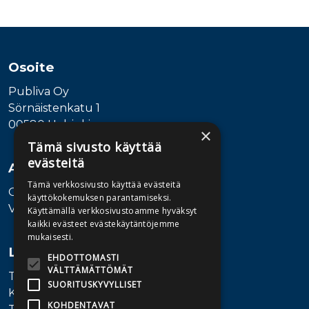
Tuoteluettelon loppu
Osoite
Publiva Oy
Sörnäistenkatu 1
00580 Helsinki
×
Tämä sivusto käyttää
evästeitä
Asiakaspalvelu
Tämä verkkosivusto käyttää evästeitä
Ota yhteyttä
käyttökokemuksen parantamiseksi.
Vaihde: 010 345100
Käyttämällä verkkosivustoamme hyväksyt
kaikki evästeet evästekäytäntöjemme
mukaisesti.
Lisätietoa
EHDOTTOMASTI
VÄLTTÄMÄTTÖMÄT
Toimitusehdot
SUORITUSKYVYLLISET
Käyttöohjeet
KOHDENTAVAT