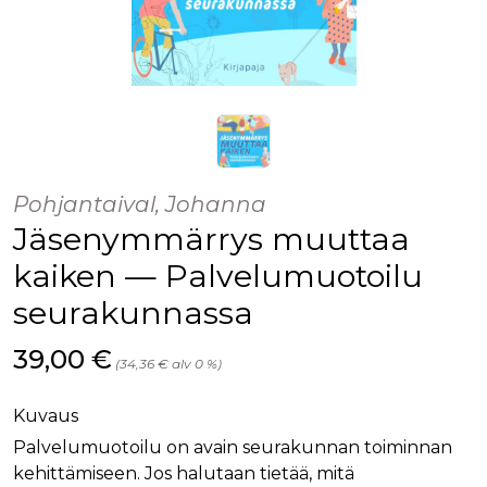
Pohjantaival, Johanna
Jäsenymmärrys muuttaa
kaiken — Palvelumuotoilu
seurakunnassa
Hinta nyt
39,00 €
(34,36 € alv 0 %)
Kuvaus
Palvelumuotoilu on avain seurakunnan toiminnan
kehittämiseen. Jos halutaan tietää, mitä