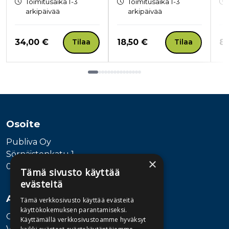
Toimitusaika 1-3
Toimitusaika 1-3
arkipäivää
arkipäivää
Hinta nyt
Hinta nyt
Hi
34,00 €
18,50 €
8,
Tilaa
Tilaa
Tuoteluettelon loppu
Osoite
Publiva Oy
Sörnäistenkatu 1
×
00580 Helsinki
Tämä sivusto käyttää
evästeitä
Asiakaspalvelu
Tämä verkkosivusto käyttää evästeitä
käyttökokemuksen parantamiseksi.
Ota yhteyttä
Käyttämällä verkkosivustoamme hyväksyt
Vaihde: 010 345100