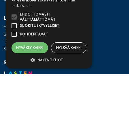
kaikki evästeet evästekäytäntöjemme
mukaisesti.
EHDOTTOMASTI
Lisätietoa
VÄLTTÄMÄTTÖMÄT
SUORITUSKYVYLLISET
Toimitusehdot
KOHDENTAVAT
Käyttöohjeet
Tietosuojaseloste
HYVÄKSY KAIKKI
HYLKÄÄ KAIKKI
Saavutettavuusseloste
NÄYTÄ TIEDOT
Seuraa meitä
Ehdottomasti välttämättömät
Suorituskyvylliset
Kohdentavat
Ehdottomasti välttämättömät evästeet
mahdollistavat verkkosivuston
perustoiminnot, kuten käyttäjän
kirjautumisen ja tilinhallinnan. Sivustoa ei
voida käyttää oikein ilman ehdottoman
välttämättömiä evästeitä.