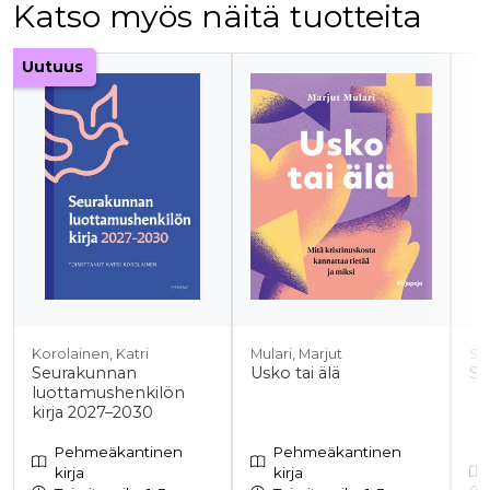
Katso myös näitä tuotteita
Tuoteluettelon alku
Uutuus
Korolainen, Katri
Mulari, Marjut
Su
Seurakunnan
Usko tai älä
Si
luottamushenkilön
kirja 2027–2030
Pehmeäkantinen
Pehmeäkantinen
kirja
kirja