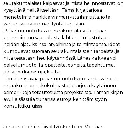
seurakuntalaiset kaipaavat ja mistä he innostuvat, on
kysyttävä heiltä itseltään. Tämä kirja tarjoaa
menetelmiä hankkia ymmärrystä ihmisistä, joita
varten seurakunnan työtä tehdään.
Palvelumuotoilussa seurakuntalaiset otetaan
prosessiin mukaan alusta lähtien. Tutustutaan
heidän ajatuksiinsa, arvoihinsa ja toimintaansa. Ideat
kumpuavat suoraan seurakuntalaisten tarpeista, ja
niitä testataan heti käytännössä. Lähes kaikkea voi
palvelumuotoilla: opasteita, esineitä, tapahtumia,
tiloja, verkkosivuja, kieltä.
Tämä teos avaa palvelumuotoiluprosessin vaiheet
seurakunnan näkökulmasta ja tarjoaa käytännön
esimerkkejä toteutetuista projekteista. Tämän kirjan
avulla säästää tuhansia euroja kehittämistyön
konsulttikuluissa!
Johanna Pohjantaival työskentelee Vantaan