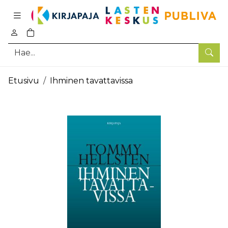
Pääsisältö
0
tuotetta ostoskorissa
Hae
Etusivu
Ihminen tavattavissa