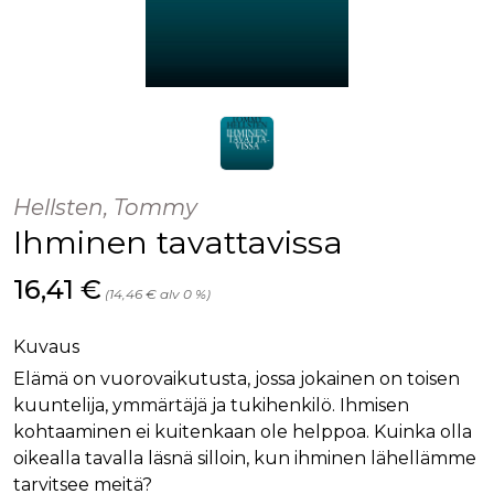
Hellsten, Tommy
Ihminen tavattavissa
Hinta nyt
16,41 €
(14,46 € alv 0 %)
Kuvaus
Elämä on vuorovaikutusta, jossa jokainen on toisen
kuuntelija, ymmärtäjä ja tukihenkilö. Ihmisen
kohtaaminen ei kuitenkaan ole helppoa. Kuinka olla
oikealla tavalla läsnä silloin, kun ihminen lähellämme
tarvitsee meitä?