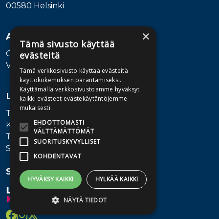
00580 Helsinki
×
Asiakaspalvelu
Tämä sivusto käyttää
Ota yhteyttä
evästeitä
Vaihde: 010 345100
Tämä verkkosivusto käyttää evästeitä
käyttökokemuksen parantamiseksi.
Käyttämällä verkkosivustoamme hyväksyt
Lisätietoa
kaikki evästeet evästekäytäntöjemme
mukaisesti.
Toimitusehdot
EHDOTTOMASTI
Käyttöohjeet
VÄLTTÄMÄTTÖMÄT
Tietosuojaseloste
SUORITUSKYVYLLISET
Saavutettavuusseloste
KOHDENTAVAT
Seuraa meitä
HYVÄKSY KAIKKI
HYLKÄÄ KAIKKI
NÄYTÄ TIEDOT