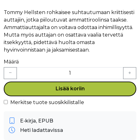
Tommy Hellsten rohkaisee suhtautumaan kriittisesti
auttajiin, jotka piiloutuvat ammattiroolinsa taakse.
Ammattiauttajalta on voitava odottaa inhimillisyyttä.
Mutta myös auttajan on osattava vaalia tervettä
itsekkyyttä, pidettävä huolta omasta
hyvinvoinnistaan ja jaksamisestaan.
Määrä
Lisää koriin
Merkitse tuote suosikkilistalle
E-kirja, EPUB
Heti ladattavissa