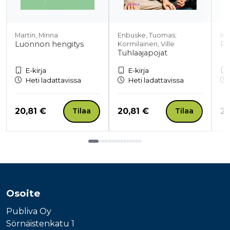
Martin, Minna
Enbuske, Tuomas;
Ka
Luonnon hengitys
Py
Kormilainen, Ville
Tuhlaajapojat
E-kirja
E-kirja
Heti ladattavissa
Heti ladattavissa
Hinta nyt
Hinta nyt
Hi
20,81 €
20,81 €
20
Tilaa
Tilaa
Tuoteluettelon loppu
Osoite
Publiva Oy
Sörnäistenkatu 1