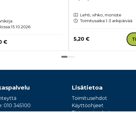
Lehti, vihko, moniste
Toimitusaika 1-3 arkipäivää
nikirja
lossa 15.10.2026
Hinta nyt
5,20 €
T
a nyt
0 €
kaspalvelu
Lisätietoa
hteyttä
Toimitusehdot
e: 010 345100
Käyttöohjeet
Tietosuojaseloste
Saavutettavuusseloste