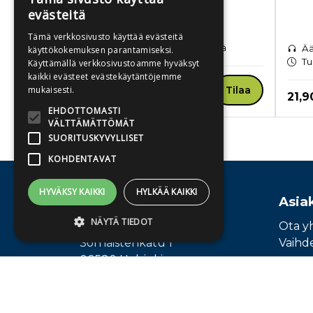
Ihan sama
evästeitä
Pehmeäkantinen kirja
Tämä verkkosivusto käyttää evästeitä
Toimitusaika 1-3 arkipäivää
Ää
käyttökokemuksen parantamiseksi.
Tu
Käyttämällä verkkosivustoamme hyväksyt
kaikki evästeet evästekäytäntöjemme
Hinta nyt
19,90 €
Tilaa
mukaisesti.
Hint
21,9
EHDOTTOMASTI
VÄLTTÄMÄTTÖMÄT
SUORITUSKYVYLLISET
Tuoteluettelon loppu
KOHDENTAVAT
HYVÄKSY KAIKKI
HYLKÄÄ KAIKKI
Osoite
Asia
NÄYTÄ TIEDOT
Publiva Oy
Ota y
Sörnäistenkatu 1
Vaihd
00580 Helsinki
Ehdottomasti välttämättömät
Suorituskyvylliset
Kohdentavat