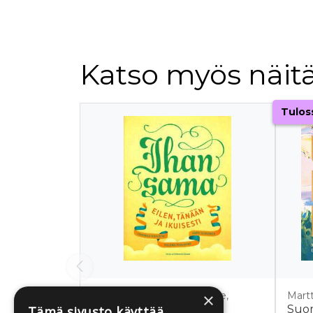
Katso myös näitä
Tuoteluettelon alku
Tulos
×
Koivisto, Johanna; Paalanne,
Martt
Helena; Siukonen, Antti
Suo
Tämä sivusto käyttää