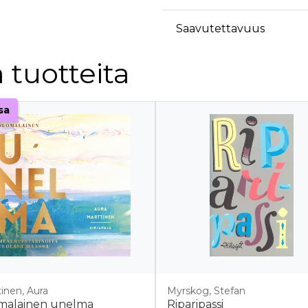
Saavutettavuus
 tuotteita
sa
inen, Aura
Myrskog, Stefan
malainen unelma
Riparipassi