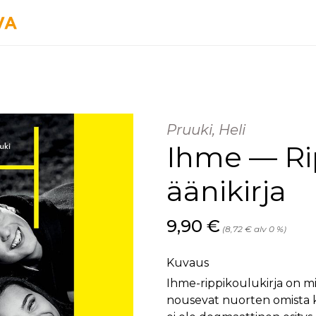
Pruuki, Heli
Ihme — Ri
äänikirja
Hinta nyt
9,90 €
(8,72 € alv 0 %)
Kuvaus
Ihme-rippikoulukirja on mini
nousevat nuorten omista k