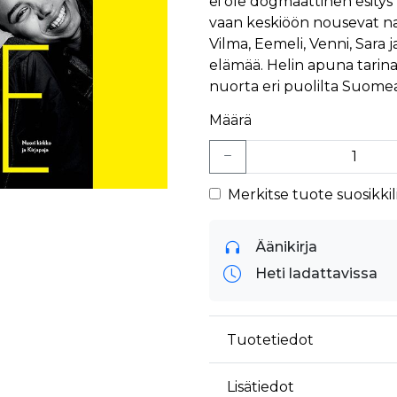
ei ole dogmaattinen esitys kr
vaan keskiöön nousevat narr
Vilma, Eemeli, Venni, Sara
elämää. Helin apuna tarin
nuorta eri puolilta Suomea
Määrä
Merkitse tuote suosikkili
Äänikirja
Heti ladattavissa
Tuotetiedot
Lisätiedot