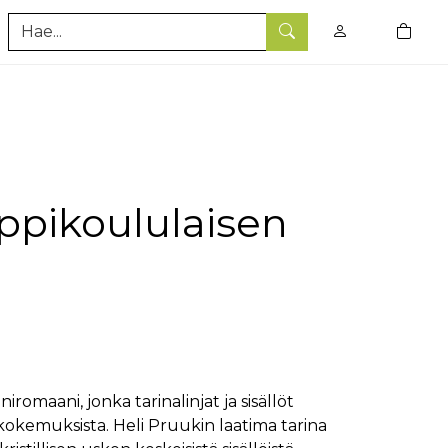
0
tuotet
Hae
ppikoululaisen
romaani, jonka tarinalinjat ja sisällöt
okemuksista. Heli Pruukin laatima tarina