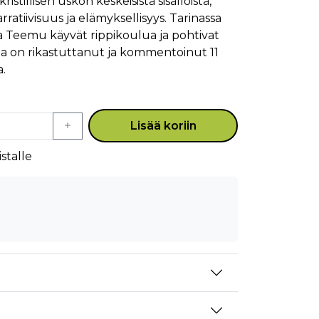
istillisen uskon keskeisistä sisällöistä,
atiivisuus ja elämyksellisyys. Tarinassa
 ja Teemu käyvät rippikoulua ja pohtivat
aa on rikastuttanut ja kommentoinut 11
.
Lisää koriin
stalle