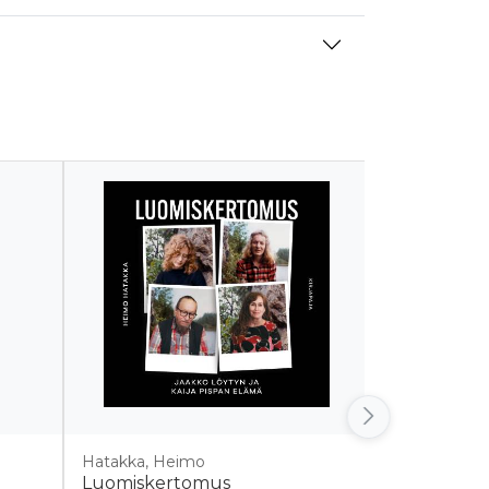
Hatakka, Heimo
Törrönen, Eli
Luomiskertomus
Raamis