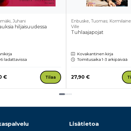
mäki, Juhani
Enbuske, Tuomas; Kormilaine
auksia hiljaisuudessa
Ville
Tuhlaajapojat
nikirja
Kovakantinen kirja
ti ladattavissa
Toimitusaika 1-3 arkipäivää
a nyt
Hinta nyt
0 €
27,90 €
Tilaa
T
kaspalvelu
Lisätietoa