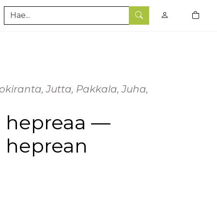
0
tuotet
Hae
okiranta, Jutta, Pakkala, Juha,
ä hepreaa —
 heprean