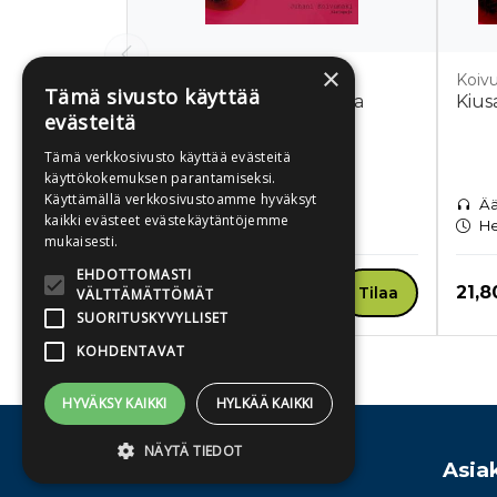
×
Koivumäki, Juhani
Koivu
Tämä sivusto käyttää
Kiusauksia hiljaisuudessa
Kius
evästeitä
Tämä verkkosivusto käyttää evästeitä
käyttökokemuksen parantamiseksi.
Käyttämällä verkkosivustoamme hyväksyt
E-kirja
Ää
kaikki evästeet evästekäytäntöjemme
Heti ladattavissa
He
mukaisesti.
EHDOTTOMASTI
Hinta nyt
Hint
20,81 €
21,8
Tilaa
VÄLTTÄMÄTTÖMÄT
SUORITUSKYVYLLISET
KOHDENTAVAT
Tuoteluettelon loppu
HYVÄKSY KAIKKI
HYLKÄÄ KAIKKI
NÄYTÄ TIEDOT
Osoite
Asia