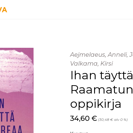
Aejmelaeus, Anneli, J
Valkama, Kirsi
Ihan täytt
Raamatun
oppikirja
Hinta nyt
34,60 €
(30,48 € alv 0 %)