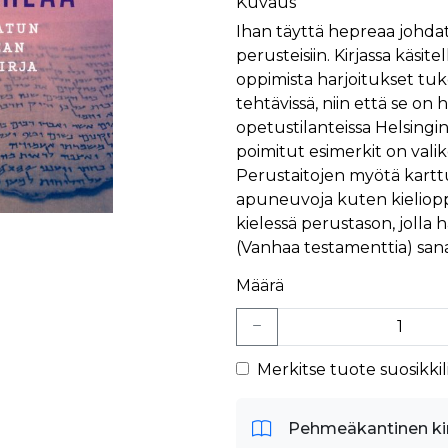
Kuvaus
Ihan täyttä hepreaa johd
perusteisiin. Kirjassa käsite
oppimista harjoitukset tu
tehtävissä, niin että se o
opetustilanteissa Helsingin
poimitut esimerkit on val
Perustaitojen myötä kart
apuneuvoja kuten kielioppej
kielessä perustason, jolla
(Vanhaa testamenttia) sana
Määrä
Merkitse tuote suosikkili
Pehmeäkantinen ki