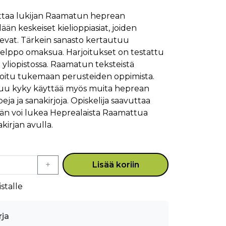
attaa lukijan Raamatun heprean
llään keskeiset kielioppiasiat, joiden
kevat. Tärkein sanasto kertautuu
n helppo omaksua. Harjoitukset on testattu
 yliopistossa. Raamatun teksteistä
ikoitu tukemaan perusteiden oppimista.
tuu kyky käyttää myös muita heprean
a ja sanakirjoja. Opiskelija saavuttaa
 hän voi lukea Heprealaista Raamattua
kirjan avulla.
Lisää koriin
stalle
rja