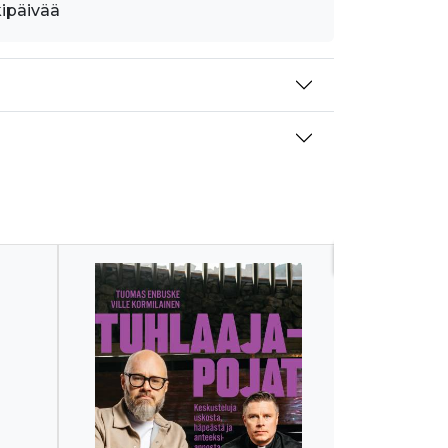
kipäivää
Tulossa