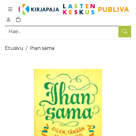
Pääsisältö
0
tuotetta ostoskorissa
Hae
Etusivu
Ihan sama