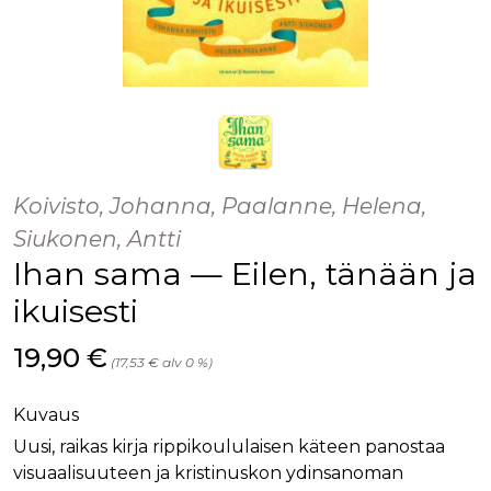
Koivisto, Johanna, Paalanne, Helena,
Siukonen, Antti
Ihan sama — Eilen, tänään ja
ikuisesti
Hinta nyt
19,90 €
(17,53 € alv 0 %)
Kuvaus
Uusi, raikas kirja rippikoululaisen käteen panostaa
visuaalisuuteen ja kristinuskon ydinsanoman