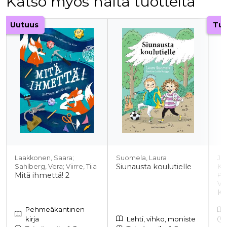
Katso myös näitä tuotteita
Tuoteluettelon alku
Uutuus
Tul
Laakkonen, Saara;
Suomela, Laura
Jän
Siunausta koulutielle
Sahlberg, Vera; Viirre, Tiia
Ka
Mitä ihmettä! 2
Pa
Vi
Ki
Pehmeäkantinen
kirja
Lehti, vihko, moniste