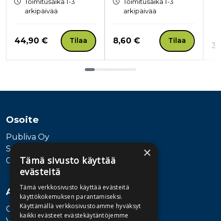
Toimitusaika 1-3
Toimitusaika 1-3
arkipäivää
arkipäivää
Hinta nyt
Hinta nyt
44,90 €
8,60 €
Tilaa
Tilaa
Hi
38
Tuoteluettelon loppu
Osoite
Publiva Oy
Sörnäistenkatu 1
×
Tämä sivusto käyttää
00580 Helsinki
evästeitä
Tämä verkkosivusto käyttää evästeitä
Asiakaspalvelu
käyttökokemuksen parantamiseksi.
Käyttämällä verkkosivustoamme hyväksyt
Ota yhteyttä
kaikki evästeet evästekäytäntöjemme
Vaihde: 010 345100