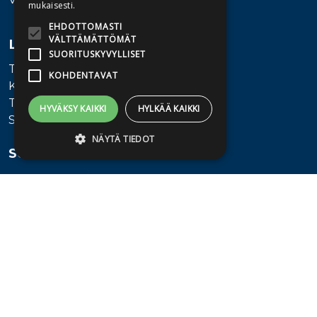
mukaisesti.
EHDOTTOMASTI
VÄLTTÄMÄTTÖMÄT
Lisätietoa
SUORITUSKYVYLLISET
Toimitusehdot
KOHDENTAVAT
Käyttöohjeet
Tietosuojaseloste
HYVÄKSY KAIKKI
HYLKÄÄ KAIKKI
Saavutettavuusseloste
NÄYTÄ TIEDOT
Seuraa meitä
Ehdottomasti välttämättömät
Suorituskyvylliset
Kohdentavat
Ehdottomasti välttämättömät evästeet
mahdollistavat verkkosivuston
perustoiminnot, kuten käyttäjän
kirjautumisen ja tilinhallinnan. Sivustoa ei
voida käyttää oikein ilman ehdottoman
välttämättömiä evästeitä.
Provider /