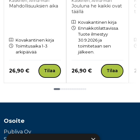
Kaskinen, Anna-Mari
Kaskinen, Anna-Mari
Ka
Mahdollisuuksien aika
Jouluna he kaikki ovat
Ol
täällä
tä
Kovakantinen kirja
Ennakkotilattavissa.
Tuote ilmestyy
Kovakantinen kirja
30.9.2026 ja
Toimitusaika 1-3
toimitetaan sen
arkipäivää
jälkeen.
Hinta nyt
Hinta nyt
Hi
26,90 €
26,90 €
26
Tilaa
Tilaa
Tuoteluettelon loppu
Osoite
Publiva Oy
×
Sörnäistenkatu 1