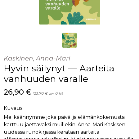
Kaskinen, Anna-Mari
Hyvin säilynyt — Aarteita
vanhuuden varalle
Hinta nyt
26,90 €
(23,70 € alv 0 %)
Kuvaus
Me ikäännymme joka päivä, ja elämänkokemusta
karttuu jaettavaksi muillekin. Anna-Mari Kaskisen
uudessa runokirjassa kerätään aarteita