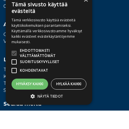
Tämä sivusto käyttää
00580 Helsinki
evästeitä
Tämä verkkosivusto käyttää evästeitä
Asiakaspalvelu
käyttökokemuksen parantamiseksi.
Käyttämällä verkkosivustoamme hyväksyt
Ota yhteyttä
kaikki evästeet evästekäytäntöjemme
Vaihde: 010 345100
mukaisesti.
EHDOTTOMASTI
VÄLTTÄMÄTTÖMÄT
Lisätietoa
SUORITUSKYVYLLISET
Toimitusehdot
KOHDENTAVAT
Käyttöohjeet
Tietosuojaseloste
HYVÄKSY KAIKKI
HYLKÄÄ KAIKKI
Saavutettavuusseloste
NÄYTÄ TIEDOT
Seuraa meitä
Ehdottomasti välttämättömät
Suorituskyvylliset
Kohdentavat