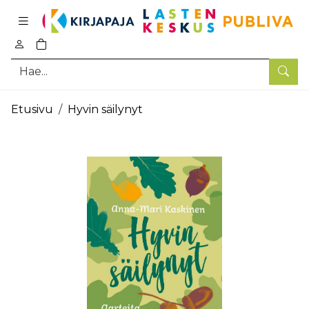
Pääsisältö
0
tuotetta ostoskorissa
Hae
Etusivu
Hyvin säilynyt