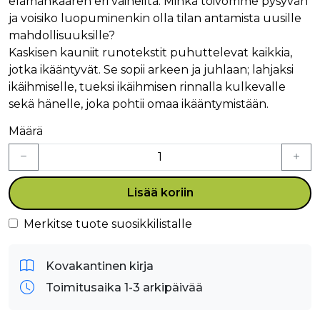
elämänkaaren eri vaiheilta. Minkä toivomme pysyvän
ja voisiko luopuminenkin olla tilan antamista uusille
mahdollisuuksille?
Kaskisen kauniit runotekstit puhuttelevat kaikkia,
jotka ikääntyvät. Se sopii arkeen ja juhlaan; lahjaksi
ikäihmiselle, tueksi ikäihmisen rinnalla kulkevalle
sekä hänelle, joka pohtii omaa ikääntymistään.
Määrä
Lisää koriin
Merkitse tuote suosikkilistalle
Kovakantinen kirja
Toimitusaika 1-3 arkipäivää