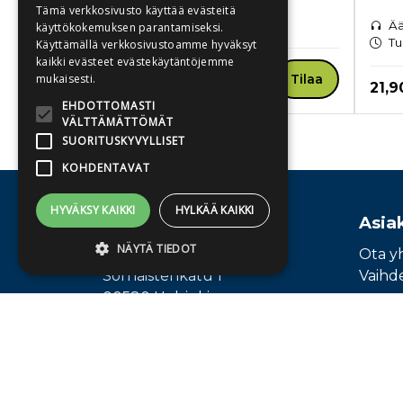
E-kirja
Tämä verkkosivusto käyttää evästeitä
Heti ladattavissa
Ää
käyttökokemuksen parantamiseksi.
Tu
Käyttämällä verkkosivustoamme hyväksyt
kaikki evästeet evästekäytäntöjemme
Hinta nyt
20,81 €
Tilaa
mukaisesti.
Hint
21,9
EHDOTTOMASTI
VÄLTTÄMÄTTÖMÄT
SUORITUSKYVYLLISET
Tuoteluettelon loppu
KOHDENTAVAT
HYVÄKSY KAIKKI
HYLKÄÄ KAIKKI
Osoite
Asia
NÄYTÄ TIEDOT
Publiva Oy
Ota y
Sörnäistenkatu 1
Vaihd
00580 Helsinki
Ehdottomasti välttämättömät
Suorituskyvylliset
Kohdentavat
Ehdottomasti välttämättömät evästeet
mahdollistavat verkkosivuston
perustoiminnot, kuten käyttäjän