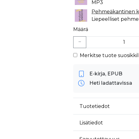
MP3
Pehmeäkantinen ki
Liepeelliset pehm
Määrä
Merkitse tuote suosikkili
E-kirja, EPUB
Heti ladattavissa
Tuotetiedot
Lisätiedot