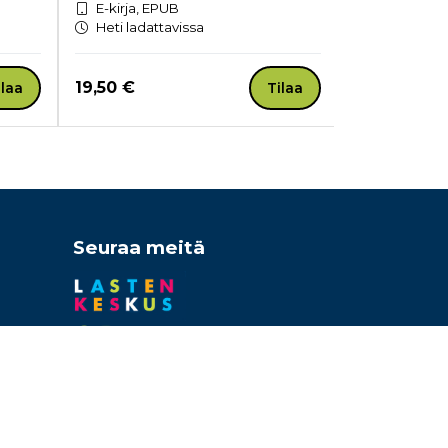
E-kirja, EPUB
E-kirja, EP
Heti ladattavissa
Heti ladatt
Hinta nyt
Hinta nyt
19,50 €
20,53 €
ilaa
Tilaa
Seuraa meitä