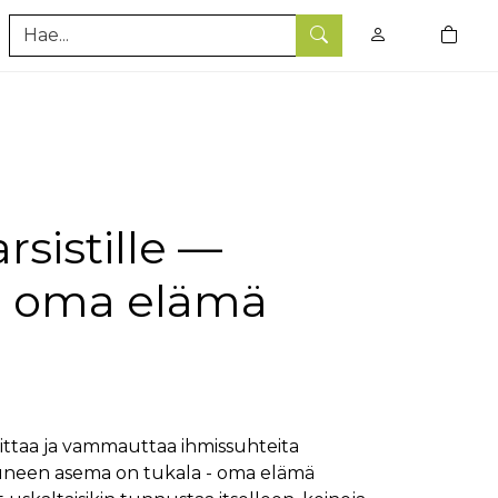
0
tuotet
Hae
rsistille —
a oma elämä
ittaa ja vammauttaa ihmissuhteita
tuneen asema on tukala - oma elämä