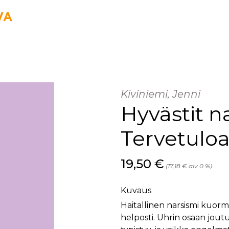
Kiviniemi, Jenni
Hyvästit na
Tervetulo
Hinta nyt
19,50 €
(17,18 € alv 0 %)
Kuvaus
Haitallinen narsismi kuorm
helposti. Uhrin osaan jou