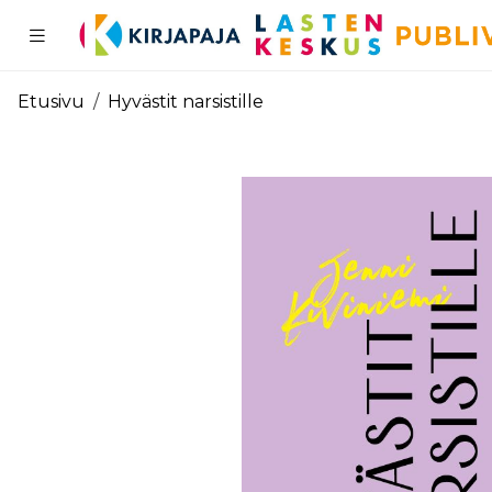
Pääsisältö
Etusivu
Hyvästit narsistille