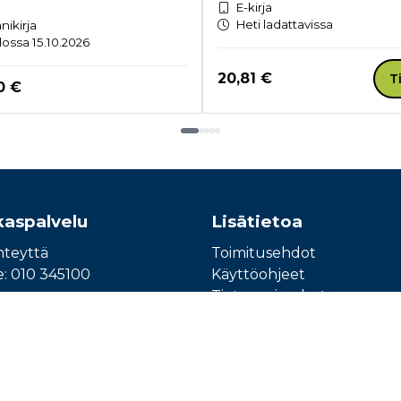
E-kirja
Heti ladattavissa
nikirja
lossa 15.10.2026
Hinta nyt
20,81 €
T
a nyt
0 €
kaspalvelu
Lisätietoa
hteyttä
Toimitusehdot
e: 010 345100
Käyttöohjeet
Tietosuojaseloste
Saavutettavuusseloste