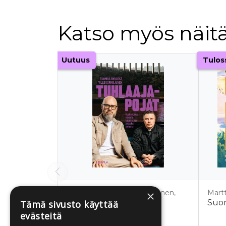
Katso myös näitä
Tuoteluettelon alku
Uutuus
Tulos
×
Enbuske, Tuomas; Kormilainen,
Martt
Ville
Suo
Tämä sivusto käyttää
Tuhlaajapojat
evästeitä