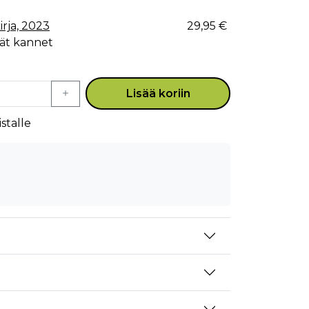
rja, 2023
29,95 €
eät kannet
Lisää koriin
stalle