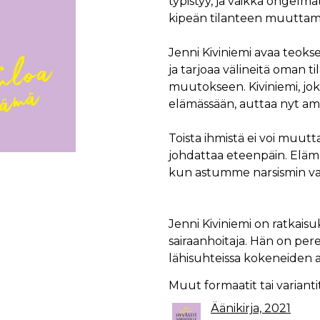
typistyy, ja vaikka ongelma
kipeän tilanteen muuttamis
Jenni Kiviniemi avaa teoks
ja tarjoaa välineitä oman 
muutokseen. Kiviniemi, jo
elämässään, auttaa nyt amm
Toista ihmistä ei voi muutt
johdattaa eteenpäin. Elämän
kun astumme narsismin va
Jenni Kiviniemi on ratkais
sairaanhoitaja. Hän on per
lähisuhteissa kokeneiden a
Muut formaatit tai varianti
Äänikirja, 2021