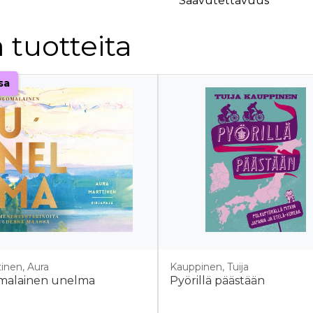
Saavutettavuus
 tuotteita
sa
inen, Aura
Kauppinen, Tuija
malainen unelma
Pyörillä päästään