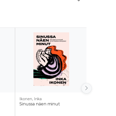
Ikonen, Inka
Salovuori, S
Sinussa näen minut
Minä vai me