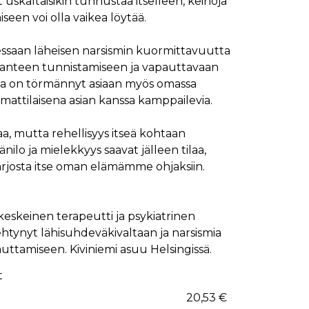
t uskaltaisikin tunnustaa itselleen, keinoja
een voi olla vaikea löytää.
essaan läheisen narsismin kuormittavuutta
tilanteen tunnistamiseen ja vapauttavaan
ka on törmännyt asiaan myös omassa
attilaisena asian kanssa kamppailevia.
aa, mutta rehellisyys itseä kohtaan
ilo ja mielekkyys saavat jälleen tilaa,
rjosta itse oman elämämme ohjaksiin.
ukeskeinen terapeutti ja psykiatrinen
ehtynyt lähisuhdeväkivaltaan ja narsismia
uttamiseen. Kiviniemi asuu Helsingissä.
t
20,53 €