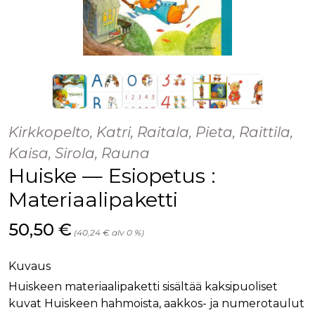
Kirkkopelto, Katri, Raitala, Pieta, Raittila,
Kaisa, Sirola, Rauna
Huiske — Esiopetus :
Materiaalipaketti
Hinta nyt
50,50 €
(40,24 € alv 0 %)
Kuvaus
Huiskeen materiaalipaketti sisältää kaksipuoliset
kuvat Huiskeen hahmoista, aakkos- ja numerotaulut