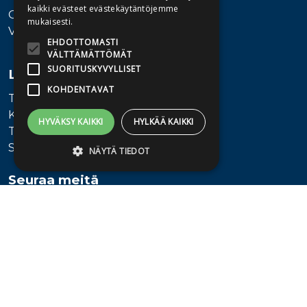
kaikki evästeet evästekäytäntöjemme
Ota yhteyttä
mukaisesti.
Vaihde: 010 345100
EHDOTTOMASTI
VÄLTTÄMÄTTÖMÄT
SUORITUSKYVYLLISET
Lisätietoa
KOHDENTAVAT
Toimitusehdot
Käyttöohjeet
HYVÄKSY KAIKKI
HYLKÄÄ KAIKKI
Tietosuojaseloste
Saavutettavuusseloste
NÄYTÄ TIEDOT
Seuraa meitä
Ehdottomasti välttämättömät
Suorituskyvylliset
Kohdentavat
Ehdottomasti välttämättömät evästeet
mahdollistavat verkkosivuston
perustoiminnot, kuten käyttäjän
kirjautumisen ja tilinhallinnan. Sivustoa ei
voida käyttää oikein ilman ehdottoman
välttämättömiä evästeitä.