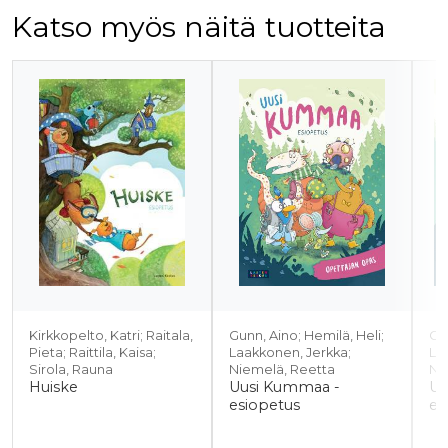
Katso myös näitä tuotteita
Tuoteluettelon alku
Kirkkopelto, Katri; Raitala,
Gunn, Aino; Hemilä, Heli;
Gun
Pieta; Raittila, Kaisa;
Laakkonen, Jerkka;
La
Sirola, Rauna
Niemelä, Reetta
Ni
Huiske
Uusi Kummaa -
Uu
esiopetus
es