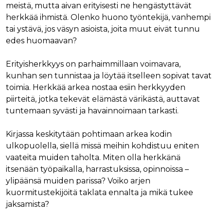
meistä, mutta aivan erityisesti ne hengästyttävät
herkkää ihmistä. Olenko huono työntekijä, vanhempi
tai ystävä, jos väsyn asioista, joita muut eivät tunnu
edes huomaavan?
Erityisherkkyys on parhaimmillaan voimavara,
kunhan sen tunnistaa ja löytää itselleen sopivat tavat
toimia. Herkkää arkea nostaa esiin herkkyyden
piirteitä, jotka tekevät elämästä värikästä, auttavat
tuntemaan syvästi ja havainnoimaan tarkasti.
Kirjassa keskitytään pohtimaan arkea kodin
ulkopuolella, siellä missä meihin kohdistuu eniten
vaateita muiden taholta. Miten olla herkkänä
itsenään työpaikalla, harrastuksissa, opinnoissa –
ylipäänsä muiden parissa? Voiko arjen
kuormitustekijöitä taklata ennalta ja mikä tukee
jaksamista?