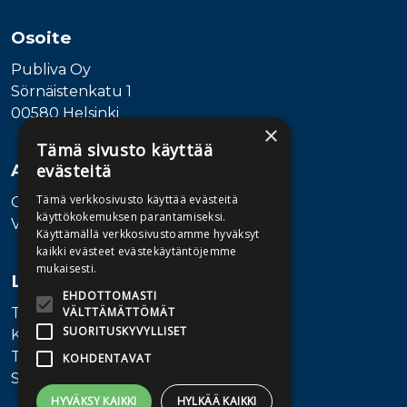
Osoite
Publiva Oy
Sörnäistenkatu 1
00580 Helsinki
×
Tämä sivusto käyttää
Asiakaspalvelu
evästeitä
Tämä verkkosivusto käyttää evästeitä
Ota yhteyttä
käyttökokemuksen parantamiseksi.
Vaihde: 010 345100
Käyttämällä verkkosivustoamme hyväksyt
kaikki evästeet evästekäytäntöjemme
mukaisesti.
Lisätietoa
EHDOTTOMASTI
Toimitusehdot
VÄLTTÄMÄTTÖMÄT
SUORITUSKYVYLLISET
Käyttöohjeet
Tietosuojaseloste
KOHDENTAVAT
Saavutettavuusseloste
HYVÄKSY KAIKKI
HYLKÄÄ KAIKKI