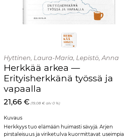
Hyttinen, Laura-Maria, Lepistö, Anna
Herkkää arkea —
Erityisherkkänä työssä ja
vapaalla
Hinta nyt
21,66 €
(19,08 € alv 0 %)
Kuvaus
Herkkyys tuo elämään huimasti sävyjä. Arjen
pirstaleisuus ja viriketulva kuormittavat useimpia