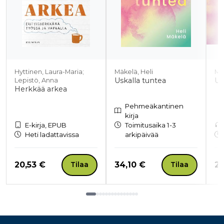
Hyttinen, Laura-Maria;
Mäkelä, Heli
Mä
Uskalla tuntea
Us
Lepistö, Anna
Herkkää arkea
Pehmeäkantinen
kirja
E-kirja, EPUB
Toimitusaika 1-3
Heti ladattavissa
arkipäivää
Hinta nyt
Hinta nyt
Hi
20,53 €
34,10 €
20
Tilaa
Tilaa
Tuoteluettelon loppu