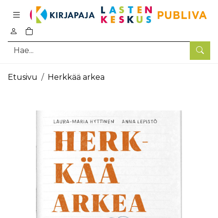
Pääsisältö
0
tuotetta ostoskorissa
Hae
Etusivu
Herkkää arkea