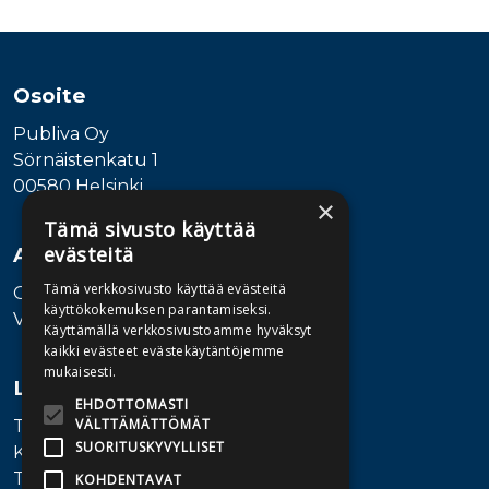
Tuoteluettelon loppu
Osoite
Publiva Oy
Sörnäistenkatu 1
00580 Helsinki
×
Tämä sivusto käyttää
evästeitä
Asiakaspalvelu
Tämä verkkosivusto käyttää evästeitä
Ota yhteyttä
käyttökokemuksen parantamiseksi.
Vaihde: 010 345100
Käyttämällä verkkosivustoamme hyväksyt
kaikki evästeet evästekäytäntöjemme
mukaisesti.
Lisätietoa
EHDOTTOMASTI
VÄLTTÄMÄTTÖMÄT
Toimitusehdot
SUORITUSKYVYLLISET
Käyttöohjeet
Tietosuojaseloste
KOHDENTAVAT