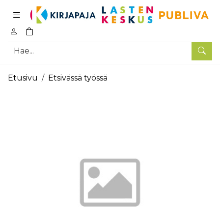
Pääsisältö
0
tuotetta ostoskorissa
Hae
Etusivu
Etsivässä työssä