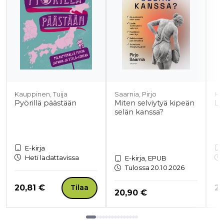
Kauppinen, Tuija
Saarnia, Pirjo
Ha
Pyörillä päästään
Miten selviytyä kipeän
Lu
selän kanssa?
E-kirja
Heti ladattavissa
E-kirja, EPUB
Tulossa 20.10.2026
Hinta nyt
Hi
20,81 €
20
Tilaa
Hinta nyt
20,90 €