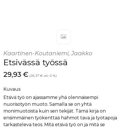
Kaartinen-Koutaniemi, Jaakko
Etsivässä työssä
Hinta nyt
29,93 €
(26,37 € alv 0 %)
Kuvaus
Etsivä työ on ajassamme yhä olennaisempi
nuorisotyön muoto. Samalla se on yhtä
monimuotoista kuin sen tekijät. Tämä kirja on
ensimmäinen työkenttää hahmot tava ja työtapoja
tarkasteleva teos. Mitä etsivä työ on ja mitä se