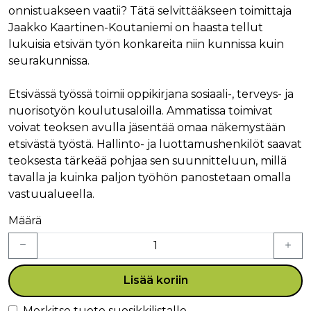
onnistuakseen vaatii? Tätä selvittääkseen toimittaja
Jaakko Kaartinen-Koutaniemi on haasta tellut
lukuisia etsivän työn konkareita niin kunnissa kuin
seurakunnissa.
Etsivässä työssä toimii oppikirjana sosiaali-, terveys- ja
nuorisotyön koulutusaloilla. Ammatissa toimivat
voivat teoksen avulla jäsentää omaa näkemystään
etsivästä työstä. Hallinto- ja luottamushenkilöt saavat
teoksesta tärkeää pohjaa sen suunnitteluun, millä
tavalla ja kuinka paljon työhön panostetaan omalla
vastuualueella.
Määrä
Lisää koriin
Merkitse tuote suosikkilistalle