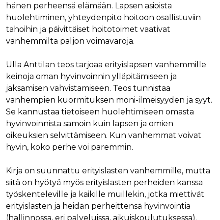
hänen perheensä elämään. Lapsen asioista
huolehtiminen, yhteydenpito hoitoon osallistuviin
tahoihin ja päivittäiset hoitotoimet vaativat
vanhemmilta paljon voimavaroja.
Ulla Anttilan teos tarjoaa erityislapsen vanhemmille
keinoja oman hyvinvoinnin ylläpitämiseen ja
jaksamisen vahvistamiseen. Teos tunnistaa
vanhempien kuormituksen moni-ilmeisyyden ja syyt.
Se kannustaa tietoiseen huolehtimiseen omasta
hyvinvoinnista samoin kuin lapsen ja omien
oikeuksien selvittämiseen. Kun vanhemmat voivat
hyvin, koko perhe voi paremmin.
Kirja on suunnattu erityislasten vanhemmille, mutta
siitä on hyötyä myös erityislasten perheiden kanssa
työskenteleville ja kaikille muillekin, jotka miettivät
erityislasten ja heidän perheittensä hyvinvointia
(hallinnossa, eri palveluissa, aikuiskoulutuksessa).