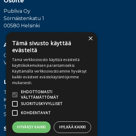
Osoite
Publiva Oy
Sörnäistenkatu 1
00580 Helsinki
×
Tämä sivusto käyttää
Asiakaspalvelu
evästeitä
Ota yhteyttä
Tämä verkkosivusto käyttää evästeitä
Vaihde: 010 345100
käyttökokemuksen parantamiseksi.
Käyttämällä verkkosivustoamme hyväksyt
kaikki evästeet evästekäytäntöjemme
Lisätietoa
mukaisesti.
EHDOTTOMASTI
Toimitusehdot
VÄLTTÄMÄTTÖMÄT
Käyttöohjeet
SUORITUSKYVYLLISET
Tietosuojaseloste
KOHDENTAVAT
Saavutettavuusseloste
HYVÄKSY KAIKKI
HYLKÄÄ KAIKKI
Seuraa meitä