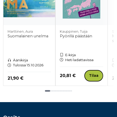
Marttinen, Aura
Kauppinen, Tuija
Saa
Suomalainen unelma
Pyörillä päästään
Mi
se
E-kirja
Heti ladattavissa
Äänikirja
Tulossa 15.10.2026
Hinta nyt
20,81 €
Tilaa
Hinta nyt
Hi
21,90 €
20
Tuoteluettelon loppu