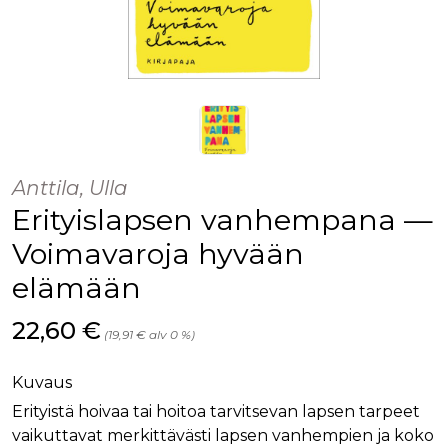
Anttila, Ulla
Erityislapsen vanhempana —
Voimavaroja hyvään
elämään
Hinta nyt
22,60 €
(19,91 € alv 0 %)
Kuvaus
Erityistä hoivaa tai hoitoa tarvitsevan lapsen tarpeet
vaikuttavat merkittävästi lapsen vanhempien ja koko