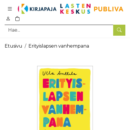
Pääsisältö
0
tuotetta ostoskorissa
Hae
Etusivu
Erityislapsen vanhempana