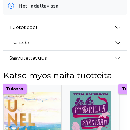
Heti ladattavissa
Tuotetiedot
Lisätiedot
Saavutettavuus
Katso myös näitä tuotteita
Tuoteluettelon alku
Tulossa
Tul