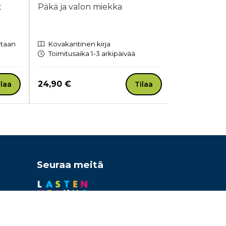
t
Päkä ja valon miekka
Vauvavirsar
etaan
Kovakantinen kirja
Pahvisivuin
Toimitusaika 1-3 arkipäivää
Toimitusaik
Hinta nyt
Hinta nyt
24,90 €
15,90 €
ilaa
Tilaa
Seuraa meitä