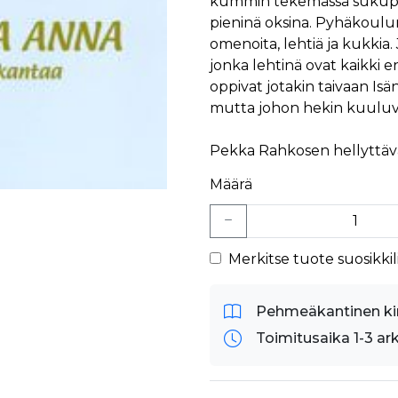
kummin tekemässä sukupuu
pieninä oksina. Pyhäkoul
omenoita, lehtiä ja kukki
jonka lehtinä ovat kaikki en
oppivat jotakin taivaan Isä
mutta johon hekin kuuluv
Pekka Rahkosen hellyttävä
Määrä
Merkitse tuote suosikkili
Pehmeäkantinen ki
Toimitusaika 1-3 ar