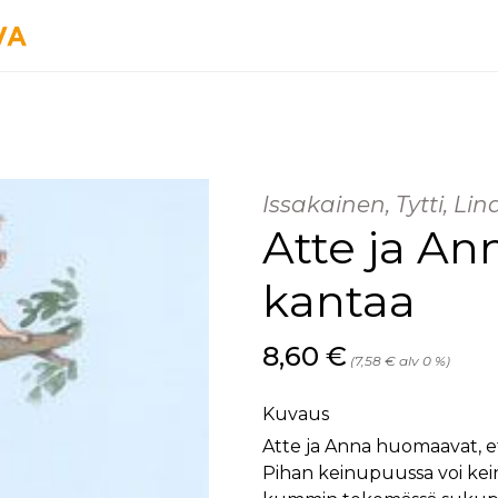
Issakainen, Tytti, Lin
Atte ja A
kantaa
Hinta nyt
8,60 €
(7,58 € alv 0 %)
Kuvaus
Atte ja Anna huomaavat, ett
Pihan keinupuussa voi kei