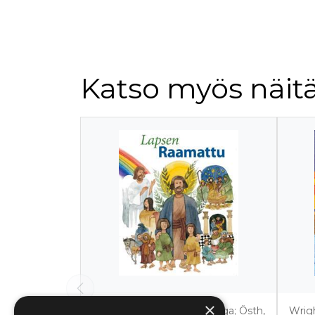
Katso myös näitä
Tuoteluettelon alku
×
Karlberg, Karin; Wernolf, Inga; Östh,
Wrigh