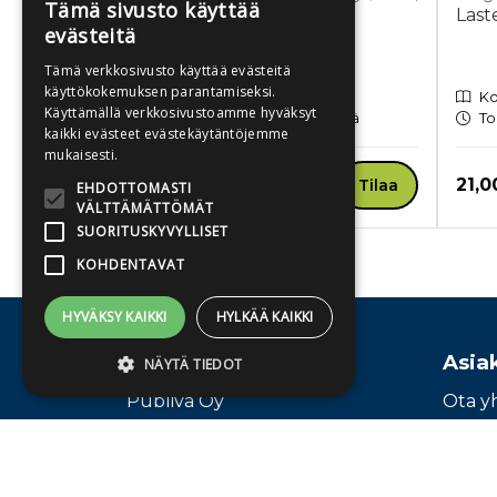
Tämä sivusto käyttää
Lisa
Last
evästeitä
Lapsen Raamattu
Tämä verkkosivusto käyttää evästeitä
käyttökokemuksen parantamiseksi.
Kovakantinen kirja
Ko
Käyttämällä verkkosivustoamme hyväksyt
Toimitusaika 1-3 arkipäivää
To
kaikki evästeet evästekäytäntöjemme
mukaisesti.
Hinta nyt
Hint
32,00 €
21,0
Tilaa
EHDOTTOMASTI
VÄLTTÄMÄTTÖMÄT
SUORITUSKYVYLLISET
KOHDENTAVAT
Tuoteluettelon loppu
HYVÄKSY KAIKKI
HYLKÄÄ KAIKKI
Osoite
Asia
NÄYTÄ TIEDOT
Publiva Oy
Ota y
Sörnäistenkatu 1
Vaihd
Ehdottomasti välttämättömät
00580 Helsinki
Suorituskyvylliset
Kohdentavat