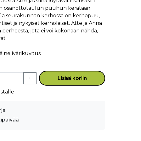
sta Atte ja Anna löytävät itsensäkin
un osanottotaulun puuhun kerätään
a. Ja seurakunnan kerhossa on kerhopuu,
tiset ja nykyiset kerholaiset. Atte ja Anna
n perheestä, jota ei voi kokonaan nähdä,
at.
 nelivärikuvitus.
Lisää koriin
stalle
rja
kipäivää