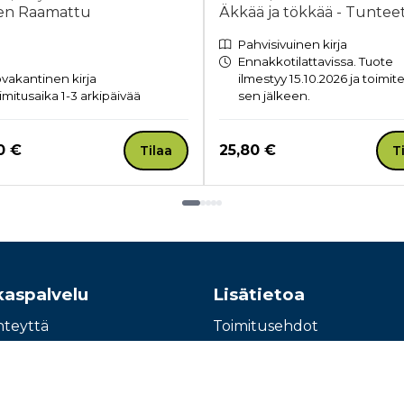
en Raamattu
Äkkää ja tökkää - Tuntee
Pahvisivuinen kirja
Ennakkotilattavissa. Tuote
vakantinen kirja
ilmestyy 15.10.2026 ja toimit
imitusaika 1-3 arkipäivää
sen jälkeen.
a nyt
Hinta nyt
0 €
25,80 €
Tilaa
T
kaspalvelu
Lisätietoa
hteyttä
Toimitusehdot
e: 010 345100
Käyttöohjeet
Tietosuojaseloste
Saavutettavuusseloste