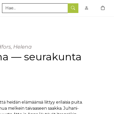
0
tuotet
Hae
dfors, Helena
nna — seurakunta
ä heidän elämäänsä liittyy erilaisia puita.
nua melkein taivaaseen saakka. Juhani-