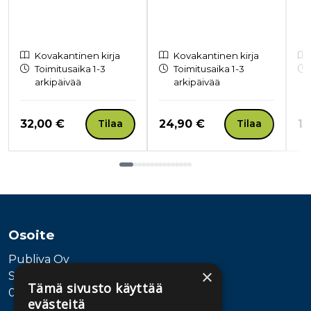
Kovakantinen kirja
Kovakantinen kirja
Toimitusaika 1-3
Toimitusaika 1-3
arkipäivää
arkipäivää
Hinta nyt
Hinta nyt
Hi
32,00 €
24,90 €
15
Tilaa
Tilaa
Tuoteluettelon loppu
Osoite
Publiva Oy
×
Sörnäistenkatu 1
Tämä sivusto käyttää
00580 Helsinki
evästeitä