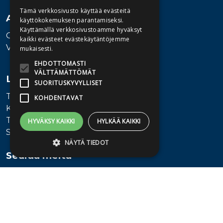
Tämä verkkosivusto käyttää evästeitä
Asiakaspalvelu
käyttökokemuksen parantamiseksi.
Käyttämällä verkkosivustoamme hyväksyt
Ota yhteyttä
kaikki evästeet evästekäytäntöjemme
Vaihde: 010 345100
mukaisesti.
EHDOTTOMASTI
VÄLTTÄMÄTTÖMÄT
Lisätietoa
SUORITUSKYVYLLISET
Toimitusehdot
KOHDENTAVAT
Käyttöohjeet
Tietosuojaseloste
HYVÄKSY KAIKKI
HYLKÄÄ KAIKKI
Saavutettavuusseloste
NÄYTÄ TIEDOT
Seuraa meitä
Ehdottomasti välttämättömät
Suorituskyvylliset
Kohdentavat
Ehdottomasti välttämättömät evästeet
mahdollistavat verkkosivuston