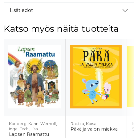
Lisätiedot
Katso myös näitä tuotteita
Tuoteluettelon alku
Karlberg, Karin; Wernolf,
Raittila, Kaisa
Mi
Päkä ja valon miekka
Sy
Inga; Östh, Lisa
Lapsen Raamattu