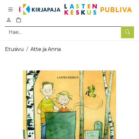
Pääsisältö
0
tuotetta ostoskorissa
Hae
Etusivu
Atte ja Anna