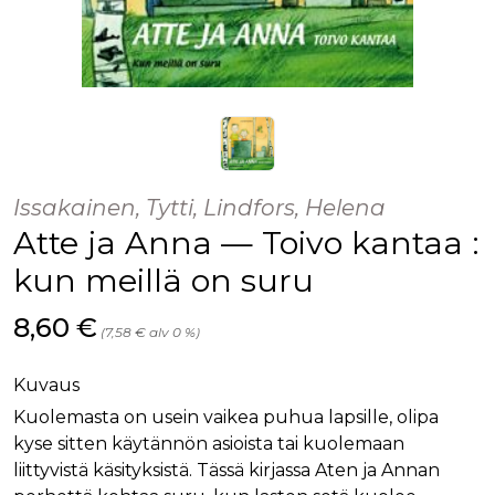
Issakainen, Tytti, Lindfors, Helena
Atte ja Anna — Toivo kantaa :
kun meillä on suru
Hinta nyt
8,60 €
(7,58 € alv 0 %)
Kuvaus
Kuolemasta on usein vaikea puhua lapsille, olipa
kyse sitten käytännön asioista tai kuolemaan
liittyvistä käsityksistä. Tässä kirjassa Aten ja Annan