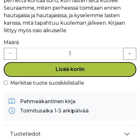
perhettä kohtaa suru, kun lasten setä kuolee.
Seuraamme, miten perheessä toimitaan ennen
hautajaisia ja hautajaisissa, ja kyselemme lasten
kanssa, mitä tapahtuu kuoleman jälkeen. Kirjaan
liittyy myös osio aikuiselle.
Määrä
Lisää koriin
Merkitse tuote suosikkilistalle
Pehmeäkantinen kirja
Toimitusaika 1-3 arkipäivää
Tuotetiedot