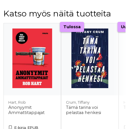
Katso myös näitä tuotteita
Tuoteluettelon alku
Tulossa
Uut
Hart, Rob
Crum, Tiffany
Ha
Anonyymit
Tämä tarina voi
Tu
Ammattitappajat
pelastaa henkesi
E-kirja, EPUB