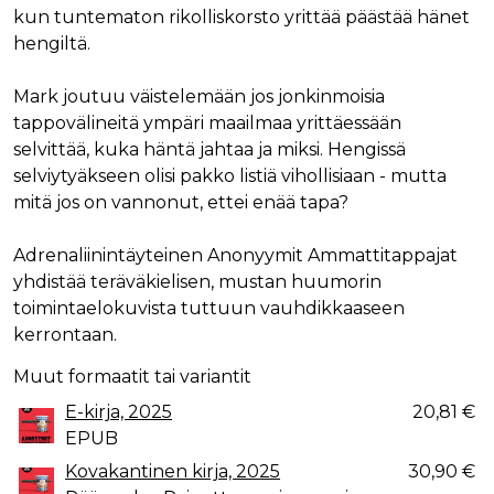
kun tuntematon rikolliskorsto yrittää päästää hänet
hengiltä.
Mark joutuu väistelemään jos jonkinmoisia
tappovälineitä ympäri maailmaa yrittäessään
selvittää, kuka häntä jahtaa ja miksi. Hengissä
selviytyäkseen olisi pakko listiä vihollisiaan - mutta
mitä jos on vannonut, ettei enää tapa?
Adrenaliinintäyteinen Anonyymit Ammattitappajat
yhdistää teräväkielisen, mustan huumorin
toimintaelokuvista tuttuun vauhdikkaaseen
kerrontaan.
Muut formaatit tai variantit
E-kirja, 2025
20,81 €
EPUB
Kovakantinen kirja, 2025
30,90 €