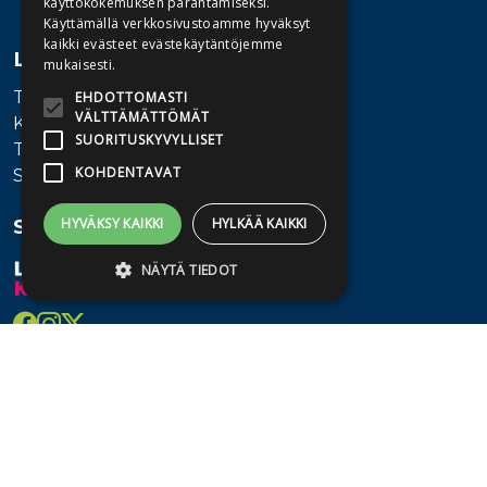
käyttökokemuksen parantamiseksi.
Käyttämällä verkkosivustoamme hyväksyt
kaikki evästeet evästekäytäntöjemme
Lisätietoa
mukaisesti.
Toimitusehdot
EHDOTTOMASTI
VÄLTTÄMÄTTÖMÄT
Käyttöohjeet
SUORITUSKYVYLLISET
Tietosuojaseloste
KOHDENTAVAT
Saavutettavuusseloste
Seuraa meitä
HYVÄKSY KAIKKI
HYLKÄÄ KAIKKI
NÄYTÄ TIEDOT
Ehdottomasti välttämättömät
Suorituskyvylliset
Kohdentavat
Ehdottomasti välttämättömät evästeet
mahdollistavat verkkosivuston
perustoiminnot, kuten käyttäjän
kirjautumisen ja tilinhallinnan. Sivustoa ei