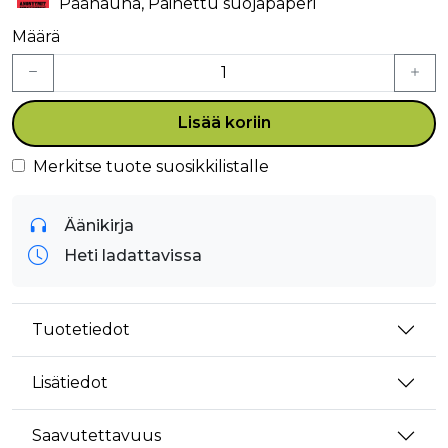
Päänauha, Painettu suojapaperi
Määrä
Lisää koriin
Merkitse tuote suosikkilistalle
Äänikirja
Heti ladattavissa
Tuotetiedot
Lisätiedot
Saavutettavuus