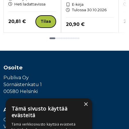
Heti ladattavissa
E-kirja
Tulossa 30.10.2026
Hinta nyt
Hi
20,81 €
20
Tilaa
Hinta nyt
20,90 €
Tuoteluettelon loppu
Osoite
Publiva Oy
Sörnäistenkatu 1
00580 Helsinki
×
Tämä sivusto käyttää
Asiakaspalvelu
evästeitä
Ota yhteyttä
Tämä verkkosivusto käyttää evästeitä
Vaihde: 010 345100