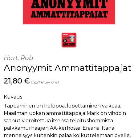
Hart, Rob
Anonyymit Ammattitappajat
Hinta nyt
21,80 €
(19,21 € alv 0 %)
Kuvaus
Tappaminen on helppoa, lopettaminen vaikeaa.
Maailmanluokan ammattitappaja Mark on vihdoin
saanut vieroitettua itsensä teloitushommista
palkkamurhaajien AA-kerhossa. Eräänä iltana
menneisyys kuitenkin palaa kolkuttelemaan ovelle,