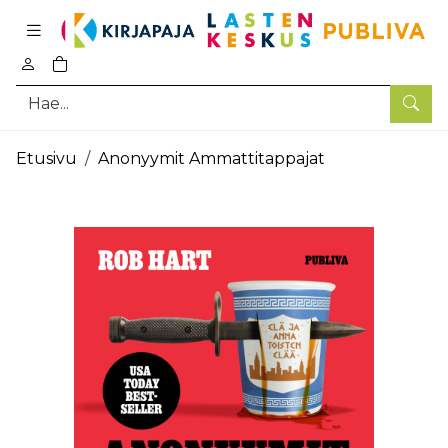
Pääsisältö
0
tuotetta ostoskorissa
Hae
Etusivu
Anonyymit Ammattitappajat