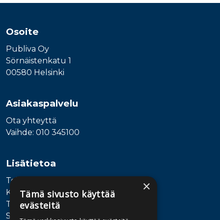
Osoite
Publiva Oy
Sörnäistenkatu 1
00580 Helsinki
Asiakaspalvelu
Ota yhteyttä
Vaihde: 010 345100
Lisätietoa
Toimitusehdot
×
Käyttöohjeet
Tämä sivusto käyttää
Tietosuojaseloste
evästeitä
Saavutettavuusseloste