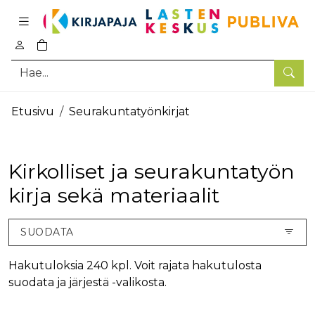
Pääsisältö
0
tuotetta ostoskorissa
Hae
Etusivu
Seurakuntatyönkirjat
Kirkolliset ja seurakuntatyön
kirja sekä materiaalit
SUODATA
Hakutuloksia 240 kpl. Voit rajata hakutulosta
suodata ja järjestä -valikosta.