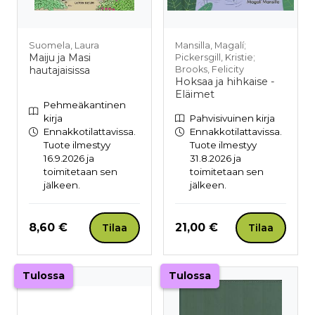
Suomela, Laura
Mansilla, Magalí;
Maiju ja Masi
Pickersgill, Kristie;
hautajaisissa
Brooks, Felicity
Hoksaa ja hihkaise -
Eläimet
Pehmeäkantinen
kirja
Pahvisivuinen kirja
Ennakkotilattavissa.
Ennakkotilattavissa.
Tuote ilmestyy
Tuote ilmestyy
16.9.2026 ja
31.8.2026 ja
toimitetaan sen
toimitetaan sen
jälkeen.
jälkeen.
Hinta nyt
Hinta nyt
8,60 €
21,00 €
Tilaa
Tilaa
Tulossa
Tulossa