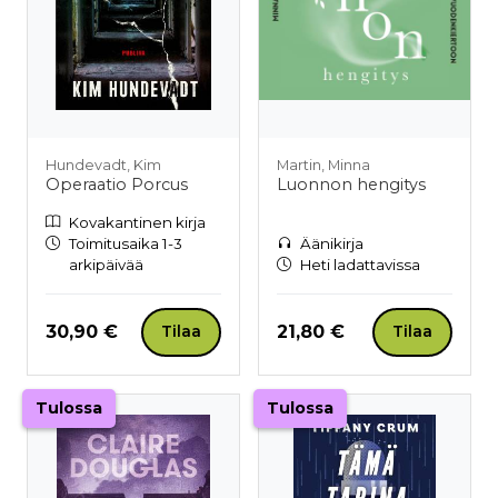
Hundevadt, Kim
Martin, Minna
Operaatio Porcus
Luonnon hengitys
Kovakantinen kirja
Toimitusaika 1-3
Äänikirja
arkipäivää
Heti ladattavissa
Hinta nyt
Hinta nyt
30,90 €
21,80 €
Tilaa
Tilaa
Tulossa
Tulossa