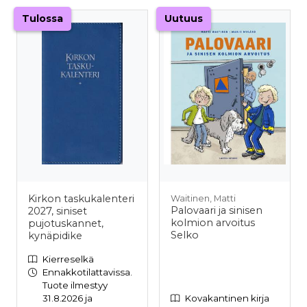
Tulossa
Uutuus
Kirkon taskukalenteri
Waitinen, Matti
Palovaari ja sinisen
2027, siniset
kolmion arvoitus
pujotuskannet,
Selko
kynäpidike
Kierreselkä
Ennakkotilattavissa.
Tuote ilmestyy
31.8.2026 ja
Kovakantinen kirja