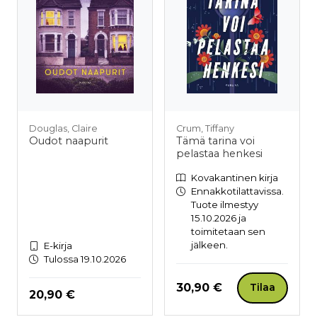
Douglas, Claire
Crum, Tiffany
Oudot naapurit
Tämä tarina voi
pelastaa henkesi
Kovakantinen kirja
Ennakkotilattavissa.
Tuote ilmestyy
15.10.2026 ja
toimitetaan sen
jälkeen.
E-kirja
Tulossa 19.10.2026
Hinta nyt
30,90 €
Tilaa
Hinta nyt
20,90 €