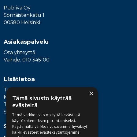
Publiva Oy
Sörnäistenkatu 1
00580 Helsinki
Asiakaspalvelu
Ota yhteyttä
Vaihde: 010 345100
Lisätietoa
Toimitusehdot
×
Käyttöohjeet
Tämä sivusto käyttää
Tietosuojaseloste
evästeitä
Saavutettavuusseloste
Tämä verkkosivusto käyttää evästeitä
käyttökokemuksen parantamiseksi.
Seuraa meitä
Käyttämällä verkkosivustoamme hyväksyt
kaikki evästeet evästekäytäntöjemme