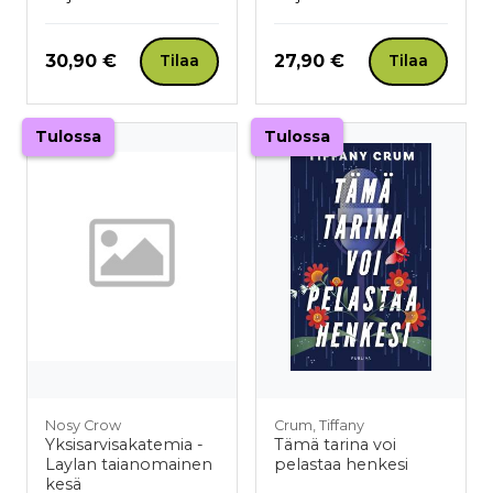
Hinta nyt
Hinta nyt
30,90 €
27,90 €
Tilaa
Tilaa
Tulossa
Tulossa
Nosy Crow
Crum, Tiffany
Yksisarvisakatemia -
Tämä tarina voi
Laylan taianomainen
pelastaa henkesi
kesä