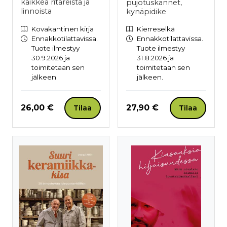
kaikkea ritareista ja
pujotuskannet,
linnoista
kynäpidike
Kovakantinen kirja
Kierreselkä
Ennakkotilattavissa.
Ennakkotilattavissa.
Tuote ilmestyy
Tuote ilmestyy
30.9.2026 ja
31.8.2026 ja
toimitetaan sen
toimitetaan sen
jälkeen.
jälkeen.
Hinta nyt
Hinta nyt
26,00 €
27,90 €
Tilaa
Tilaa