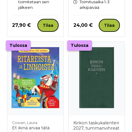
toimitetaan sen
Toimitusaika 1-3
jälkeen.
arkipäivää
Hinta nyt
Hinta nyt
27,90 €
24,00 €
Tilaa
Tilaa
Tulossa
Tulossa
Kirkon taskukalenteri
Cowan, Laura
Et ikinä arvaa tätä
2027, tummanvihreät