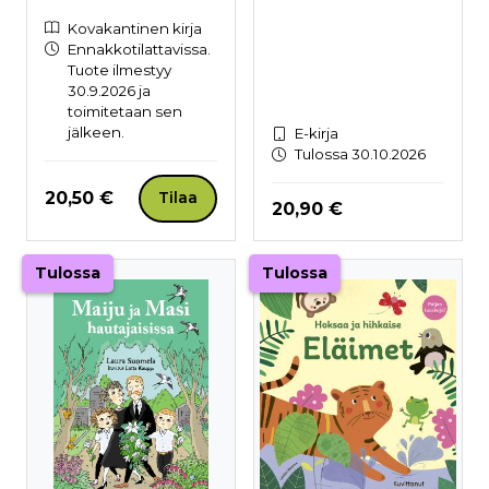
Kovakantinen kirja
Ennakkotilattavissa.
Tuote ilmestyy
30.9.2026 ja
toimitetaan sen
jälkeen.
E-kirja
Tulossa 30.10.2026
Hinta nyt
20,50 €
Tilaa
Hinta nyt
20,90 €
Tulossa
Tulossa