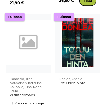
Hinta nyt
36,50 €
Tilaa
Hinta nyt
21,90 €
Tulossa
Tulossa
Haapsalo, Tiina;
Donlea, Charlie
Totuuden hinta
Nousiainen, Katariina;
Kauppila, Elina; Repo,
Laura
Vi tillsammans!
Kovakantinen kirja