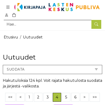
Pääsisältö
0
tuotetta ostoskorissa
Hae
Etusivu
Uutuudet
Uutuudet
SUODATA
Hakutuloksia 124 kpl. Voit rajata hakutulosta suodata
ja järjestä -valikosta.
<<
<
1
2
3
4
5
6
>
>>