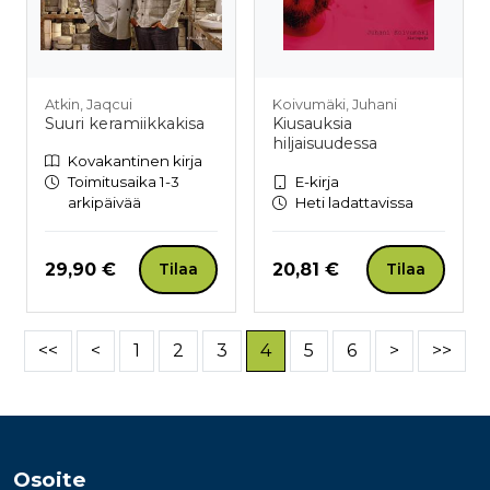
Atkin, Jaqcui
Koivumäki, Juhani
Suuri keramiikkakisa
Kiusauksia
hiljaisuudessa
Kovakantinen kirja
Toimitusaika 1-3
E-kirja
arkipäivää
Heti ladattavissa
Hinta nyt
Hinta nyt
29,90 €
20,81 €
Tilaa
Tilaa
<<
<
1
2
3
4
5
6
>
>>
Osoite