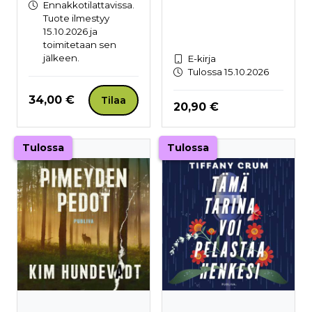
Ennakkotilattavissa.
Tuote ilmestyy
15.10.2026 ja
toimitetaan sen
jälkeen.
E-kirja
Tulossa 15.10.2026
Hinta nyt
34,00 €
Tilaa
Hinta nyt
20,90 €
Tulossa
Tulossa