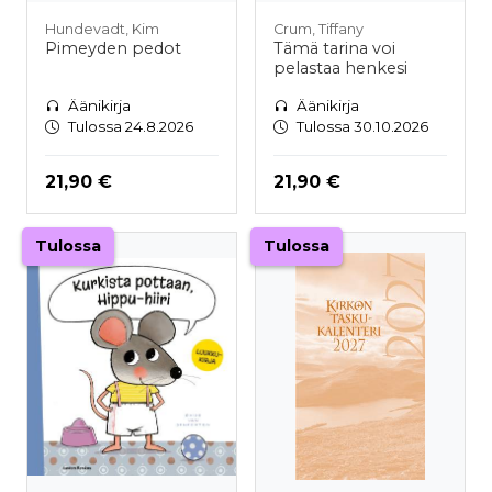
Hundevadt, Kim
Crum, Tiffany
Pimeyden pedot
Tämä tarina voi
pelastaa henkesi
Äänikirja
Äänikirja
Tulossa 24.8.2026
Tulossa 30.10.2026
Hinta nyt
Hinta nyt
21,90 €
21,90 €
Tulossa
Tulossa