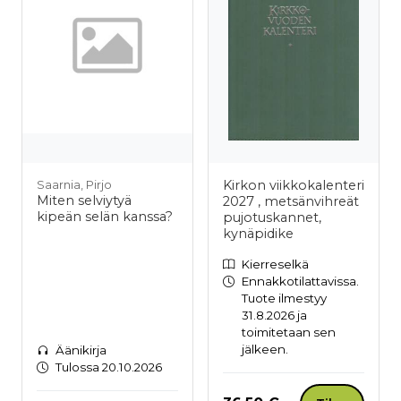
Kirkon viikkokalenteri
Saarnia, Pirjo
Miten selviytyä
2027 , metsänvihreät
kipeän selän kanssa?
pujotuskannet,
kynäpidike
Kierreselkä
Ennakkotilattavissa.
Tuote ilmestyy
31.8.2026 ja
toimitetaan sen
jälkeen.
Äänikirja
Tulossa 20.10.2026