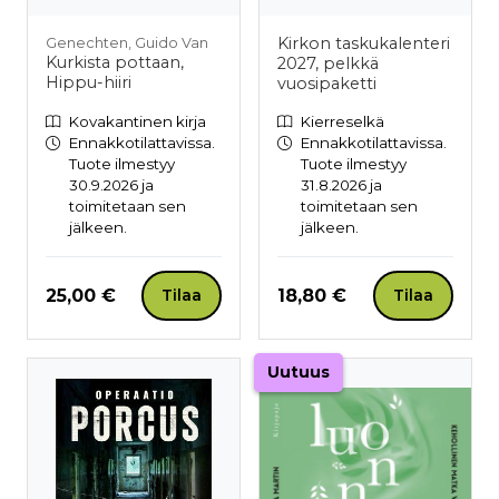
Kirkon taskukalenteri
Genechten, Guido Van
Kurkista pottaan,
2027, pelkkä
Hippu-hiiri
vuosipaketti
Kovakantinen kirja
Kierreselkä
Ennakkotilattavissa.
Ennakkotilattavissa.
Tuote ilmestyy
Tuote ilmestyy
30.9.2026 ja
31.8.2026 ja
toimitetaan sen
toimitetaan sen
jälkeen.
jälkeen.
Hinta nyt
Hinta nyt
25,00 €
18,80 €
Tilaa
Tilaa
Uutuus