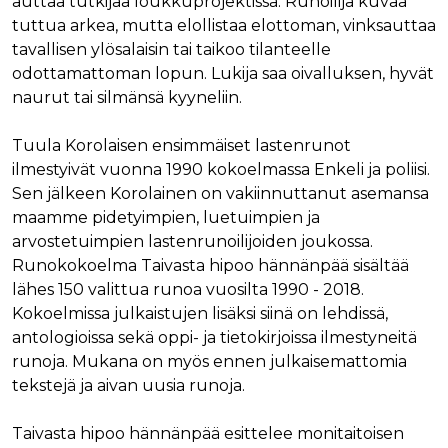
auttaa tutkijaa loukkuprojektissa. Runoilija kuvaa
tuttua arkea, mutta elollistaa elottoman, vinksauttaa
tavallisen ylösalaisin tai taikoo tilanteelle
odottamattoman lopun. Lukija saa oivalluksen, hyvät
naurut tai silmänsä kyyneliin.
Tuula Korolaisen ensimmäiset lastenrunot
ilmestyivät vuonna 1990 kokoelmassa Enkeli ja poliisi.
Sen jälkeen Korolainen on vakiinnuttanut asemansa
maamme pidetyimpien, luetuimpien ja
arvostetuimpien lastenrunoilijoiden joukossa.
Runokokoelma Taivasta hipoo hännänpää sisältää
lähes 150 valittua runoa vuosilta 1990 - 2018.
Kokoelmissa julkaistujen lisäksi siinä on lehdissä,
antologioissa sekä oppi- ja tietokirjoissa ilmestyneitä
runoja. Mukana on myös ennen julkaisemattomia
tekstejä ja aivan uusia runoja.
Taivasta hipoo hännänpää esittelee monitaitoisen