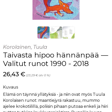
Korolainen, Tuula
Taivasta hipoo hännänpää —
Valitut runot 1990 - 2018
Hinta nyt
26,43 €
(23,29 € alv 0 %)
Kuvaus
Elämä on täynnä yllätyksiä - ja niin ovat myös Tuula
Korolaisen runot: maantiejyrä rakastuu, mummo
ajelee krokotiilillä, poliisin pihaan putoaa enkeli ja hiiri