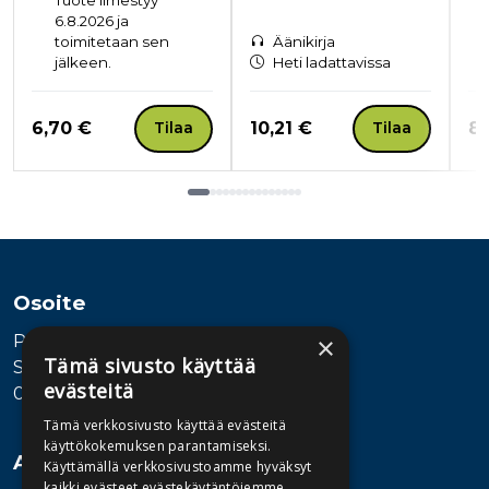
6.8.2026 ja
toimitetaan sen
Äänikirja
jälkeen.
Heti ladattavissa
Hinta nyt
Hinta nyt
Hi
6,70 €
10,21 €
8,
Tilaa
Tilaa
Tuoteluettelon loppu
Osoite
Publiva Oy
×
Tämä sivusto käyttää
Sörnäistenkatu 1
evästeitä
00580 Helsinki
Tämä verkkosivusto käyttää evästeitä
käyttökokemuksen parantamiseksi.
Asiakaspalvelu
Käyttämällä verkkosivustoamme hyväksyt
kaikki evästeet evästekäytäntöjemme