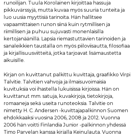
runoilijan. Tuula Korolainen kirjoittaa hassuja
pikkuvärssyjä, mutta kuvaa myös suuria tunteita ja
luo uusia myyttisiä tarinoita. Hän hallitsee
vapaamittaisen runon siinä kuin rytmillisen ja
riimillisen ja puhuu sujuvasti monenlaisilla
kertojanäänillä. Lapsia riemastuttavien tarinoiden ja
sanaleikkien taustalla on myös piiloviisautta, filosofiaa
ja kirjallisuusviitteitä, jotka tarjoavat lisämaustetta
aikuisille.
Kirjan on kuvittanut palkittu kuvittaja, graafikko Virpi
Talvitie. Talvitien vahvoja ja ilmaisuvoimaisia
kuvituksia voi ihastella lukuisissa kirjoissa. Hän on
kuvittanut mm. satuja, kuvakirjoja, tietokirjoja,
romaaneja sekä useita runoteoksia. Talvitie on
nimetty H. C. Andersen -kuvittajapalkinnon Suomen
ehdokkaaksi vuosina 2006, 2008 ja 2012. Vuonna
2006 hän voitti Finlandia Junior -palkinnon yhdessä
Timo Parvelan kanssa kirjalla Keinulauta. Vuonna