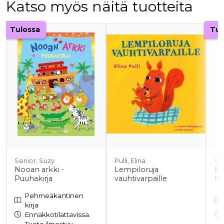
Katso myös näitä tuotteita
Tuoteluettelon alku
Tulossa
Tul
Senior, Suzy
Pulli, Elina
Su
Nooan arkki -
Lempiloruja
Ma
Puuhakirja
vauhtivarpaille
ha
Pehmeäkantinen
kirja
Ennakkotilattavissa.
Tuote ilmestyy