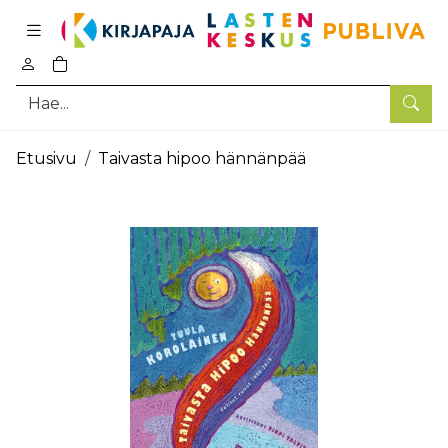
Pääsisältö
0
tuotetta ostoskorissa
Hae
Etusivu
Taivasta hipoo hännänpää