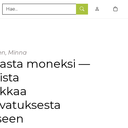
0
tuotet
Hae
nen, Minna
kasta moneksi —
ista
kkaa
svatuksesta
seen