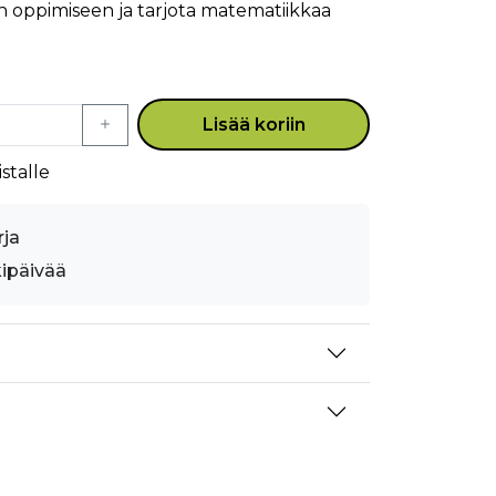
n oppimiseen ja tarjota matematiikkaa
Lisää koriin
stalle
rja
kipäivää