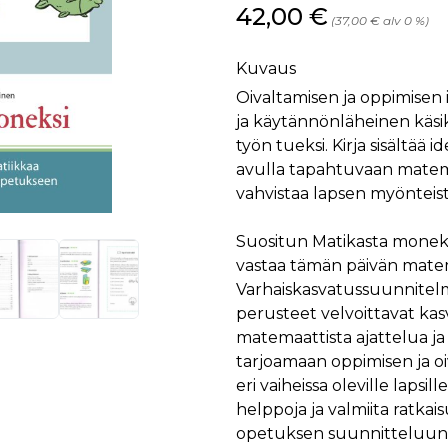
Hinta nyt
42,00 €
(37,00 € alv 0 %)
Kuvaus
Oivaltamisen ja oppimisen
ja käytännönläheinen käsiki
työn tueksi. Kirja sisältää 
avulla tapahtuvaan matema
vahvistaa lapsen myönteis
Suositun Matikasta moneksi
vastaa tämän päivän matem
Varhaiskasvatussuunnitel
perusteet velvoittavat kas
matemaattista ajattelua j
tarjoamaan oppimisen ja o
eri vaiheissa oleville lapsil
helppoja ja valmiita ratka
opetuksen suunnitteluun j