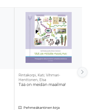
Rintakorpi, Kati; Vihmari-
Olkkola, Kia
Henttonen, Elsa
JokaLapsi
Tää on meidän maailma!
Pehmeäkantinen kirja
Pehmeäkan