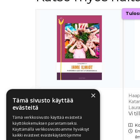
Tuoteluettelon alku
Tulos
×
Heikkinen, Johanna
Haaps
Tämä sivusto käyttää
Ihme ilmiöt
Katar
evästeitä
Laur
Vi t
Tämä verkkosivusto käyttää evästeitä
käyttökokemuksen parantamiseksi.
Ko
Käyttämällä verkkosivustoamme hyväksyt
En
kaikki evästeet evästekäytäntöjemme
Pehmeäkantinen kirja
il