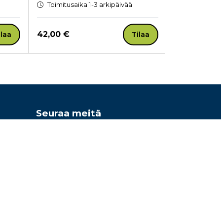
Toimitusaika 1-3 arkipäivää
Toimitusaik
Hinta nyt
Hinta nyt
42,00 €
35,24 €
ilaa
Tilaa
Seuraa meitä