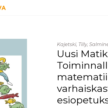
Kajetski, Tilly, Salmi
Uusi Mati
Toiminnall
matematii
varhaiska
esiopetuk