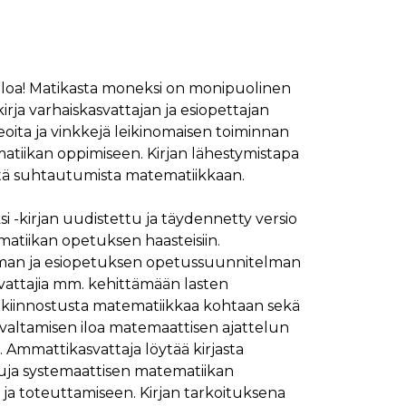
 iloa! Matikasta moneksi on monipuolinen
rja varhaiskasvattajan ja esiopettajan
ideoita ja vinkkejä leikinomaisen toiminnan
tiikan oppimiseen. Kirjan lähestymistapa
tä suhtautumista matematiikkaan.
 -kirjan uudistettu ja täydennetty versio
atiikan opetuksen haasteisiin.
man ja esiopetuksen opetussuunnitelman
vattajia mm. kehittämään lasten
a kiinnostusta matematiikkaa kohtaan sekä
ivaltamisen iloa matemaattisen ajattelun
le. Ammattikasvattaja löytää kirjasta
isuja systemaattisen matematiikan
a toteuttamiseen. Kirjan tarkoituksena