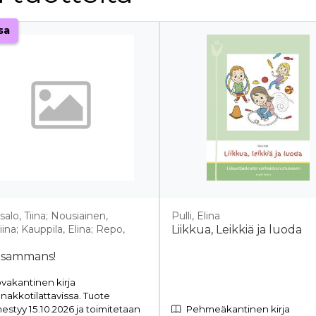
sa
alo, Tiina; Nousiainen,
Pulli, Elina
iina; Kauppila, Elina; Repo,
Liikkua, Leikkiä ja luoda
a
illsammans!
vakantinen kirja
nakkotilattavissa. Tuote
mestyy 15.10.2026 ja toimitetaan
Pehmeäkantinen kirja