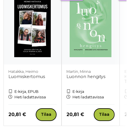
Hatakka, Heimo
Martin, Minna
En
Luomiskertomus
Luonnon hengitys
Kor
Tu
E-kirja, EPUB
E-kirja
Heti ladattavissa
Heti ladattavissa
Hinta nyt
Hinta nyt
Hi
20,81 €
20,81 €
20
Tilaa
Tilaa