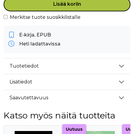
Lisää koriin
Merkitse tuote suosikkilistalle
E-kirja, EPUB
Heti ladattavissa
Tuotetiedot
Lisätiedot
Saavutettavuus
Katso myös näitä tuotteita
Tuoteluettelon alku
Uutuus
Uut