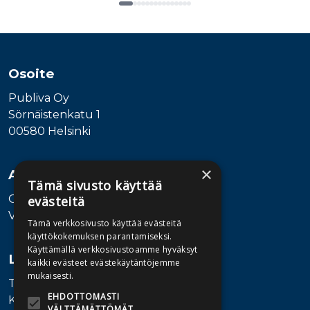
Tuoteluettelon loppu
Osoite
Publiva Oy
Sörnäistenkatu 1
00580 Helsinki
×
Asiakaspalvelu
Tämä sivusto käyttää
Ota yhteyttä
evästeitä
Vaihde: 010 345100
Tämä verkkosivusto käyttää evästeitä
käyttökokemuksen parantamiseksi.
Käyttämällä verkkosivustoamme hyväksyt
Lisätietoa
kaikki evästeet evästekäytäntöjemme
mukaisesti.
Toimitusehdot
EHDOTTOMASTI
Käyttöohjeet
VÄLTTÄMÄTTÖMÄT