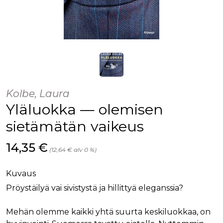
Kolbe, Laura
Yläluokka — olemisen
sietämätän vaikeus
Hinta nyt
14,35 €
(12,64 € alv 0 %)
Kuvaus
Pröystäilyä vai sivistystä ja hillittyä eleganssia?
Mehän olemme kaikki yhtä suurta keskiluokkaa, on