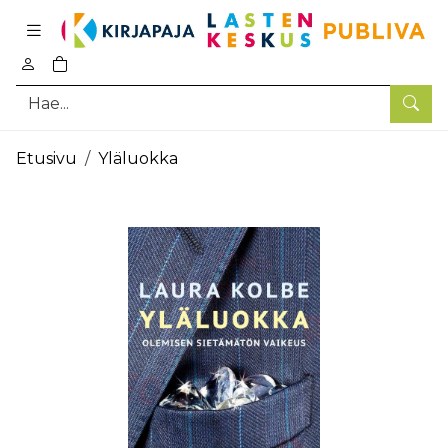
Pääsisältö
0
tuotetta ostoskorissa
Hae
Etusivu
Yläluokka