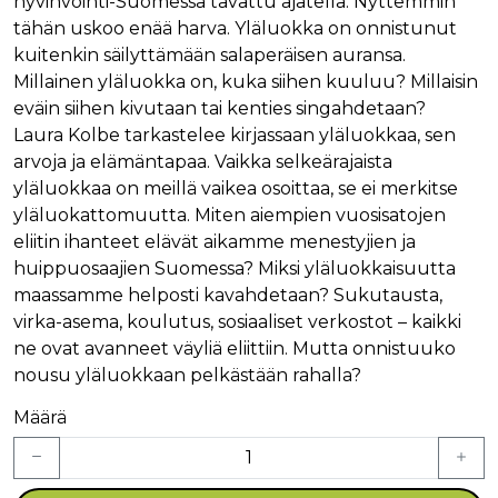
hyvinvointi-Suomessa tavattu ajatella. Nyttemmin
tähän uskoo enää harva. Yläluokka on onnistunut
kuitenkin säilyttämään salaperäisen auransa.
Millainen yläluokka on, kuka siihen kuuluu? Millaisin
eväin siihen kivutaan tai kenties singahdetaan?
Laura Kolbe tarkastelee kirjassaan yläluokkaa, sen
arvoja ja elämäntapaa. Vaikka selkeärajaista
yläluokkaa on meillä vaikea osoittaa, se ei merkitse
yläluokattomuutta. Miten aiempien vuosisatojen
eliitin ihanteet elävät aikamme menestyjien ja
huippuosaajien Suomessa? Miksi yläluokkaisuutta
maassamme helposti kavahdetaan? Sukutausta,
virka-asema, koulutus, sosiaaliset verkostot – kaikki
ne ovat avanneet väyliä eliittiin. Mutta onnistuuko
nousu yläluokkaan pelkästään rahalla?
Määrä