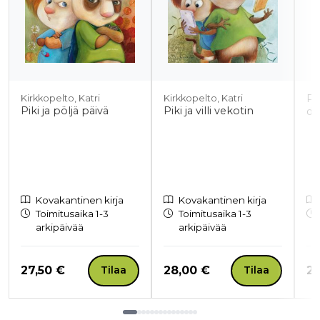
Pi
Kirkkopelto, Katri
Kirkkopelto, Katri
Piki ja pöljä päivä
Piki ja villi vekotin
da
Kovakantinen kirja
Kovakantinen kirja
Toimitusaika 1-3
Toimitusaika 1-3
arkipäivää
arkipäivää
Hinta nyt
Hinta nyt
Hi
27,50 €
28,00 €
28
Tilaa
Tilaa