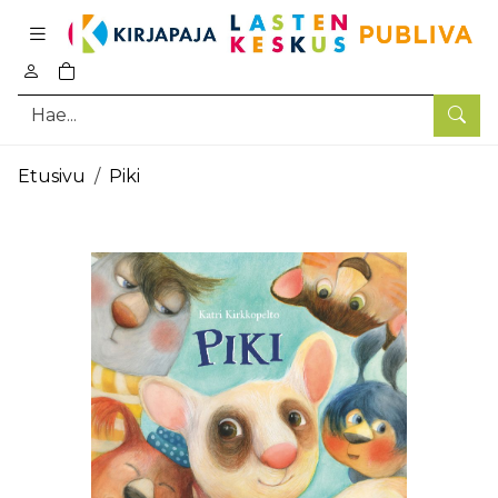
Pääsisältö
0
tuotetta ostoskorissa
Hae
Etusivu
Piki