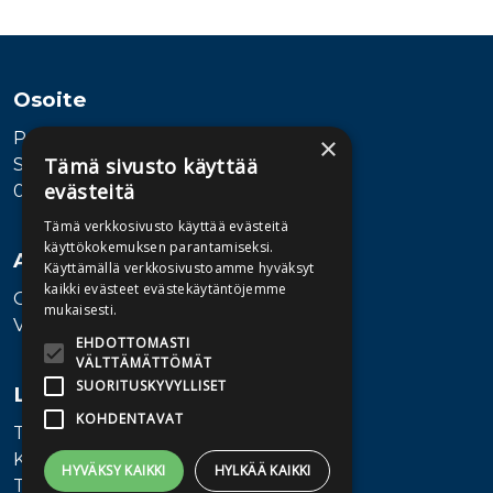
Tuoteluettelon loppu
Osoite
Publiva Oy
×
Tämä sivusto käyttää
Sörnäistenkatu 1
evästeitä
00580 Helsinki
Tämä verkkosivusto käyttää evästeitä
käyttökokemuksen parantamiseksi.
Asiakaspalvelu
Käyttämällä verkkosivustoamme hyväksyt
kaikki evästeet evästekäytäntöjemme
Ota yhteyttä
mukaisesti.
Vaihde: 010 345100
EHDOTTOMASTI
VÄLTTÄMÄTTÖMÄT
SUORITUSKYVYLLISET
Lisätietoa
KOHDENTAVAT
Toimitusehdot
Käyttöohjeet
HYVÄKSY KAIKKI
HYLKÄÄ KAIKKI
Tietosuojaseloste