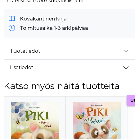
Merkitse tuote suosikkilistalle
Kovakantinen kirja
Toimitusaika 1-3 arkipäivää
Tuotetiedot
Lisätiedot
Katso myös näitä tuotteita
Tuoteluettelon alku
Uut