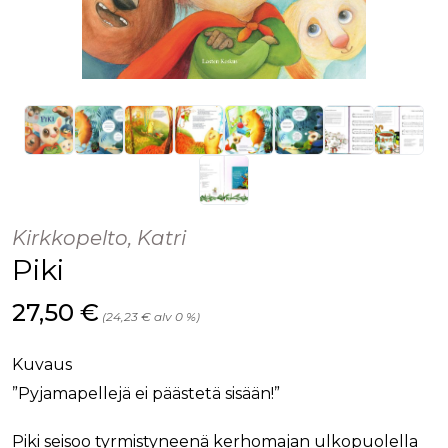
Kirkkopelto, Katri
Piki
Hinta nyt
27,50 €
(24,23 € alv 0 %)
Kuvaus
”Pyjamapellejä ei päästetä sisään!”
Piki seisoo tyrmistyneenä kerhomajan ulkopuolella