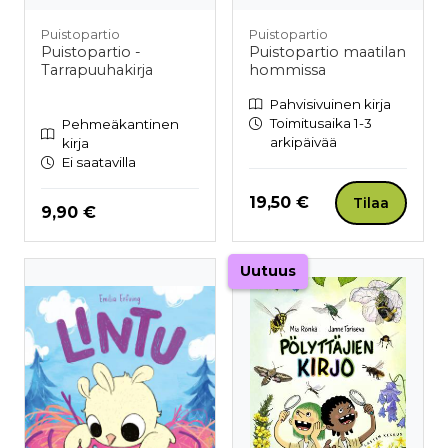
Puistopartio
Puistopartio
Puistopartio -
Puistopartio maatilan
Tarrapuuhakirja
hommissa
Pahvisivuinen kirja
Toimitusaika 1-3
Pehmeäkantinen
arkipäivää
kirja
Ei saatavilla
Hinta nyt
19,50 €
Tilaa
Hinta nyt
9,90 €
Uutuus