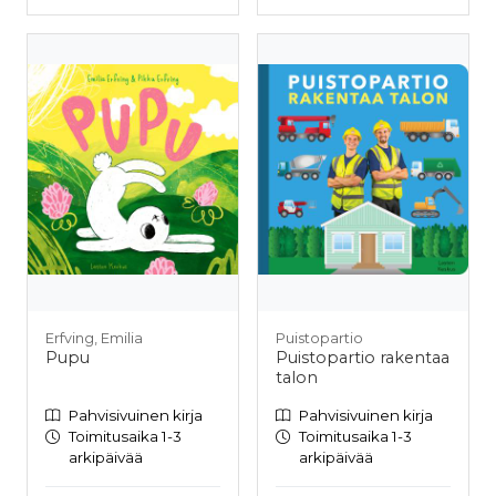
Erfving, Emilia
Puistopartio
Pupu
Puistopartio rakentaa
talon
Pahvisivuinen kirja
Pahvisivuinen kirja
Toimitusaika 1-3
Toimitusaika 1-3
arkipäivää
arkipäivää