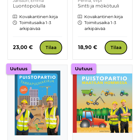
Jansson, Emma
Penna, Virpi
Luontopolulla
Sintti ja mökötuuli
Kovakantinen kirja
Kovakantinen kirja
Toimitusaika 1-3
Toimitusaika 1-3
arkipäivää
arkipäivää
Hinta nyt
Hinta nyt
23,00 €
18,90 €
Tilaa
Tilaa
Uutuus
Uutuus