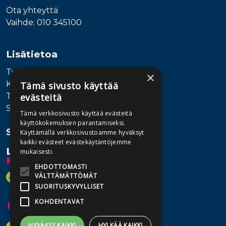
Ota yhteyttä
Vaihde: 010 345100
Lisätietoa
Toimitusehdot
×
Käyttöohjeet
Tämä sivusto käyttää
Tietosuojaseloste
evästeitä
Saavutettavuusseloste
Tämä verkkosivusto käyttää evästeitä
käyttökokemuksen parantamiseksi.
Seuraa meitä
Käyttämällä verkkosivustoamme hyväksyt
kaikki evästeet evästekäytäntöjemme
mukaisesti.
EHDOTTOMASTI
VÄLTTÄMÄTTÖMÄT
SUORITUSKYVYLLISET
KOHDENTAVAT
HYVÄKSY KAIKKI
HYLKÄÄ KAIKKI