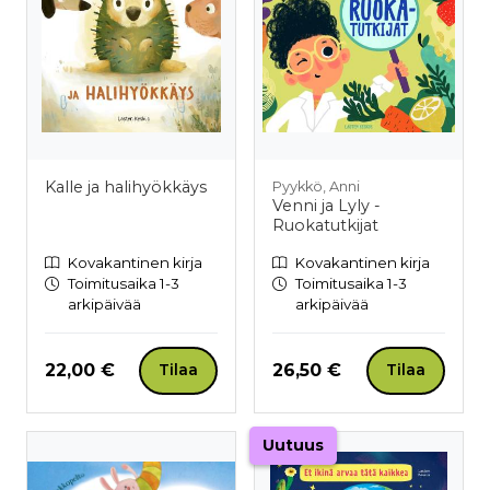
Kalle ja halihyökkäys
Pyykkö, Anni
Venni ja Lyly -
Ruokatutkijat
Kovakantinen kirja
Kovakantinen kirja
Toimitusaika 1-3
Toimitusaika 1-3
arkipäivää
arkipäivää
Hinta nyt
Hinta nyt
22,00 €
26,50 €
Tilaa
Tilaa
Uutuus