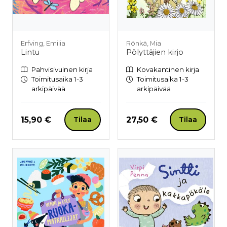
Erfving, Emilia
Rönkä, Mia
Lintu
Pölyttäjien kirjo
Pahvisivuinen kirja
Kovakantinen kirja
Toimitusaika 1-3
Toimitusaika 1-3
arkipäivää
arkipäivää
Hinta nyt
Hinta nyt
15,90 €
27,50 €
Tilaa
Tilaa