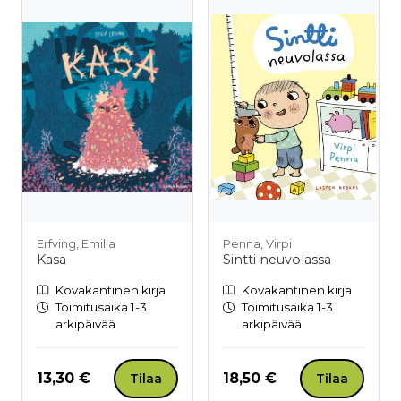
Erfving, Emilia
Penna, Virpi
Kasa
Sintti neuvolassa
Kovakantinen kirja
Kovakantinen kirja
Toimitusaika 1-3
Toimitusaika 1-3
arkipäivää
arkipäivää
Hinta nyt
Hinta nyt
13,30 €
18,50 €
Tilaa
Tilaa