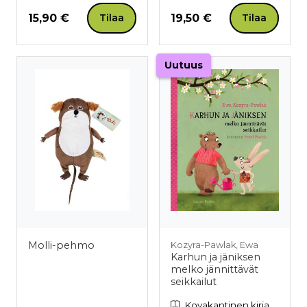
Hinta nyt
Hinta nyt
15,90 €
19,50 €
Tilaa
Tilaa
Uutuus
Molli-pehmo
Kozyra-Pawlak, Ewa
Karhun ja jäniksen
melko jännittävät
seikkailut
Kovakantinen kirja