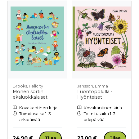
Brooks, Felicity
Jansson, Emma
Monen sortin
Luontopolulla -
ekaluokkalaiset
Hyönteiset
Kovakantinen kirja
Kovakantinen kirja
Toimitusaika 1-3
Toimitusaika 1-3
arkipäivää
arkipäivää
Hinta nyt
Hinta nyt
24,90 €
23,00 €
Tilaa
Tilaa