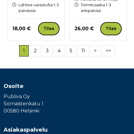
Lähtee varastolta 1-3
Toimitusaika 1-3
päivässä
arkipäivää
Hinta nyt
Hinta nyt
18,00 €
26,00 €
Tilaa
Tilaa
1
2
3
4
5
11
>
>>
Osoite
Publiva Oy
Sörnäistenkatu 1
00580 Helsinki
Asiakaspalvelu