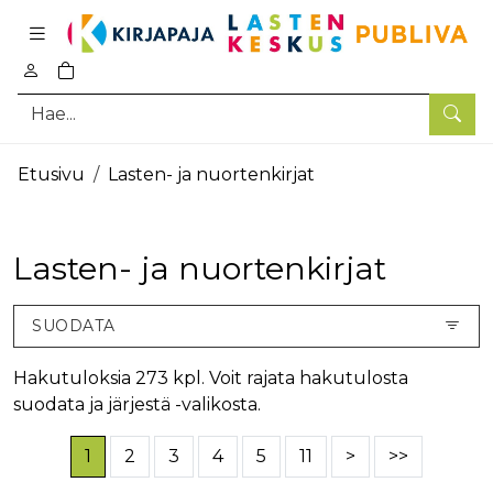
Pääsisältö
0
tuotetta ostoskorissa
Hae
Etusivu
Lasten- ja nuortenkirjat
Lasten- ja nuortenkirjat
SUODATA
Hakutuloksia 273 kpl. Voit rajata hakutulosta
suodata ja järjestä -valikosta.
1
2
3
4
5
11
>
>>