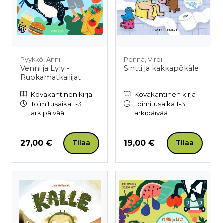
Pyykkö, Anni
Penna, Virpi
Venni ja Lyly -
Sintti ja kakkapökäle
Ruokamatkailijat
Kovakantinen kirja
Kovakantinen kirja
Toimitusaika 1-3
Toimitusaika 1-3
arkipäivää
arkipäivää
Hinta nyt
Hinta nyt
27,00 €
19,00 €
Tilaa
Tilaa