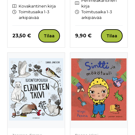
Pehmeäkantinen
Kovakantinen kirja
kirja
Toimitusaika 1-3
Toimitusaika 1-3
arkipäivää
arkipäivää
Hinta nyt
Hinta nyt
23,50 €
9,90 €
Tilaa
Tilaa