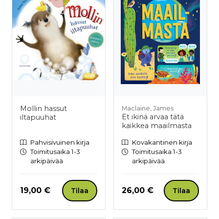
Mollin hassut
Maclaine, James
Et ikinä arvaa tätä
iltapuuhat
kaikkea maailmasta
Pahvisivuinen kirja
Kovakantinen kirja
Toimitusaika 1-3
Toimitusaika 1-3
arkipäivää
arkipäivää
Hinta nyt
Hinta nyt
19,00 €
26,00 €
Tilaa
Tilaa