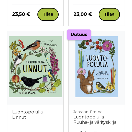
Hinta nyt
Hinta nyt
23,50 €
23,00 €
Tilaa
Tilaa
Uutuus
Luontopolulla -
Jansson, Emma
Luontopolulla -
Linnut
Puuha- ja värityskirja