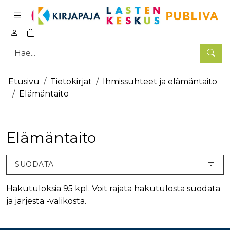
Pääsisältö
0
tuotetta ostoskorissa
Hae
Etusivu
Tietokirjat
Ihmissuhteet ja elämäntaito
Elämäntaito
Elämäntaito
SUODATA
Hakutuloksia 95 kpl. Voit rajata hakutulosta suodata
ja järjestä -valikosta.