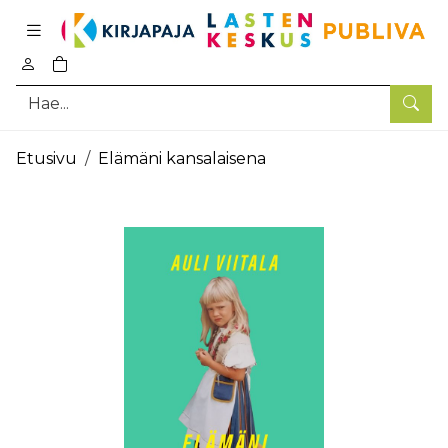
Pääsisältö
0
tuotetta ostoskorissa
Hae
Etusivu
Elämäni kansalaisena