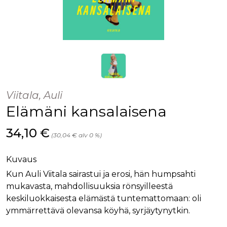
Viitala, Auli
Elämäni kansalaisena
Hinta nyt
34,10 €
(30,04 € alv 0 %)
Kuvaus
Kun Auli Viitala sairastui ja erosi, hän humpsahti
mukavasta, mahdollisuuksia rönsyilleestä
keskiluokkaisesta elämästä tuntemattomaan: oli
ymmärrettävä olevansa köyhä, syrjäytynytkin.