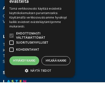
evästeitä
Asiakaspalvelu
Tämä verkkosivusto käyttää evästeitä
käyttökokemuksen parantamiseksi.
Ota yhteyttä
Käyttämällä verkkosivustoamme hyväksyt
Vaihde: 010 345100
kaikki evästeet evästekäytäntöjemme
mukaisesti.
EHDOTTOMASTI
Lisätietoa
VÄLTTÄMÄTTÖMÄT
SUORITUSKYVYLLISET
Toimitusehdot
KOHDENTAVAT
Käyttöohjeet
Tietosuojaseloste
HYVÄKSY KAIKKI
HYLKÄÄ KAIKKI
Saavutettavuusseloste
NÄYTÄ TIEDOT
Seuraa meitä
Ehdottomasti välttämättömät
Suorituskyvylliset
Kohdentavat
Ehdottomasti välttämättömät evästeet