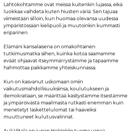
Lähtökohtamme ovat meissä kuitenkin lujassa, eikä
luokkaa vaihdeta kuten hiusten väriä. Sen tajuaa
viimeistään silloin, kun huomaa olevansa uudessa
ympäristössään kielipuoli ja muutoinkin kummasti
eriparinen.
Elämäni kansalaisena on omakohtainen
tutkimusmatka siihen, kuinka kotoa saamamme
eväät ohjaavat itseymmärrystämme ja tapaamme
hahmottaa paikkamme yhteiskunnassa.
Kun on kasvanut uskomaan omiin
vaikutusmahdollisuuksiinsa, koulutukseen ja
demokratiaan, se määrittää käsitystämme itsestämme
ja ympäröivästä maailmasta rutkasti enemmän kuin
menetetyt laskettelulomat tai haaveiksi
muuttuneet kulutusvalinnat.
Auli Viitala on junan Helsinkiin tuoma vapaa