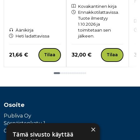
hi
Kovakantinen kirja
Ennakkotilattavissa.
Tuote ilmestyy
1.10.2026 ja
Äänikirja
toimitetaan sen
Heti ladattavissa
jälkeen.
Hinta nyt
Hinta nyt
Hi
21,66 €
32,00 €
33
Tilaa
Tilaa
Tuoteluettelon loppu
Osoite
Publiva Oy
Sörnäistenkatu 1
×
00580 Helsinki
Tämä sivusto käyttää