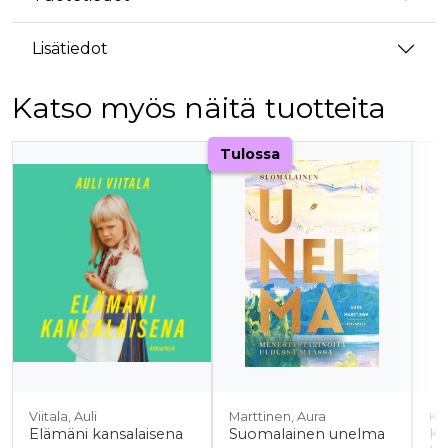
Lisätiedot
Katso myös näitä tuotteita
Tuoteluettelon alku
Tulossa
Viitala, Auli
Marttinen, Aura
Ko
Elämäni kansalaisena
Suomalainen unelma
Ki