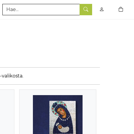
0
tuotet
Hae
-valikosta.