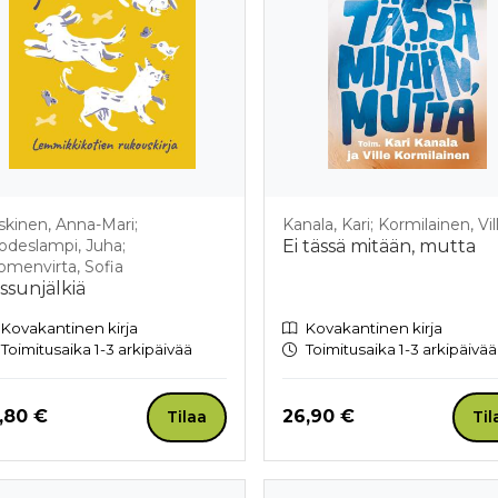
skinen, Anna-Mari;
Kanala, Kari; Kormilainen, Vil
odeslampi, Juha;
Ei tässä mitään, mutta
omenvirta, Sofia
ssunjälkiä
Kovakantinen kirja
Kovakantinen kirja
Toimitusaika 1-3 arkipäivää
Toimitusaika 1-3 arkipäivää
nta nyt
Hinta nyt
,80 €
26,90 €
Tilaa
Til