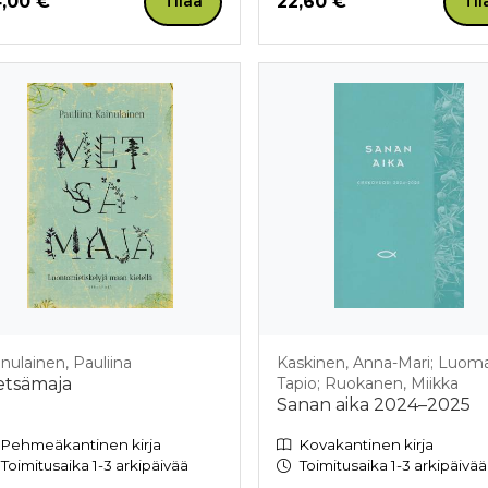
nta nyt
Hinta nyt
,00 €
22,60 €
Tilaa
Til
inulainen, Pauliina
Kaskinen, Anna-Mari; Luoma
tsämaja
Tapio; Ruokanen, Miikka
Sanan aika 2024–2025
Pehmeäkantinen kirja
Kovakantinen kirja
Toimitusaika 1-3 arkipäivää
Toimitusaika 1-3 arkipäivää