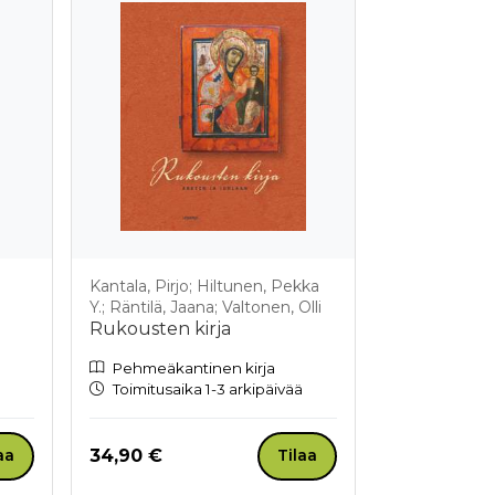
Kantala, Pirjo; Hiltunen, Pekka
Y.; Räntilä, Jaana; Valtonen, Olli
Rukousten kirja
Pehmeäkantinen kirja
Toimitusaika 1-3 arkipäivää
Hinta nyt
34,90 €
aa
Tilaa