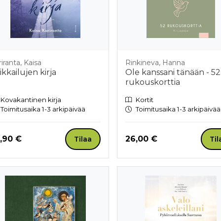
iranta, Kaisa
Rinkineva, Hanna
ikkailujen kirja
Ole kanssani tänään - 52
rukouskorttia
Kovakantinen kirja
Kortit
Toimitusaika 1-3 arkipäivää
Toimitusaika 1-3 arkipäivää
nta nyt
Hinta nyt
,90 €
26,00 €
Tilaa
Til