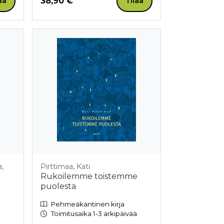
Hinta nyt
38,90 €
aa
Tilaa
,
Pirttimaa, Kati
Rukoilemme toistemme
puolesta
Pehmeäkantinen kirja
Toimitusaika 1-3 arkipäivää