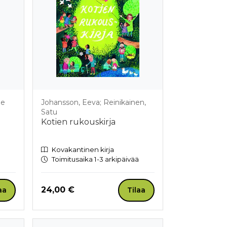
le
Johansson, Eeva; Reinikainen,
Satu
Kotien rukouskirja
Kovakantinen kirja
Toimitusaika 1-3 arkipäivää
Hinta nyt
24,00 €
aa
Tilaa