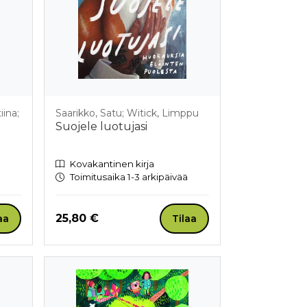
iina;
Saarikko, Satu; Witick, Limppu
Suojele luotujasi
Kovakantinen kirja
Toimitusaika 1-3 arkipäivää
Hinta nyt
25,80 €
aa
Tilaa