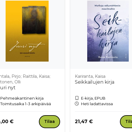
tala, Pirjo; Raittila, Kaisa;
Kariranta, Kaisa
tonen, Olli
Seikkailujen kirja
uri nyt
Pehmeäkantinen kirja
E-kirja, EPUB
Toimitusaika 1-3 arkipäivää
Heti ladattavissa
nta nyt
Hinta nyt
,00 €
21,47 €
Tilaa
Til