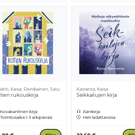
lahti, Kaisa; Reinikainen, Satu
Kariranta, Kaisa
tien rukouskirja
Seikkailujen kirja
Kovakantinen kirja
Äänikirja
Toimitusaika 1-3 arkipäivää
Heti ladattavissa