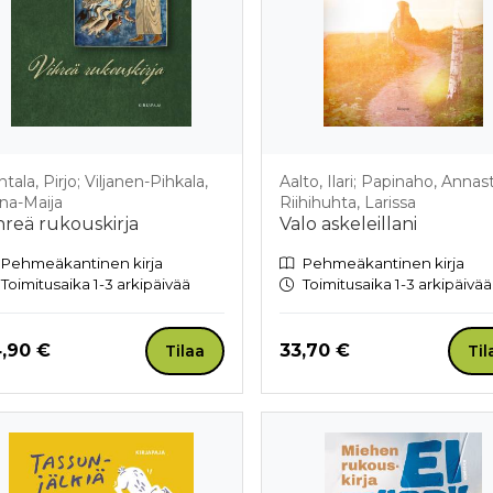
tala, Pirjo; Viljanen-Pihkala,
Aalto, Ilari; Papinaho, Annast
na-Maija
Riihihuhta, Larissa
hreä rukouskirja
Valo askeleillani
Pehmeäkantinen kirja
Pehmeäkantinen kirja
Toimitusaika 1-3 arkipäivää
Toimitusaika 1-3 arkipäivää
nta nyt
Hinta nyt
,90 €
33,70 €
Tilaa
Til