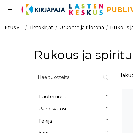
Pääsisältö
Etusivu
Tietokirjat
Uskonto ja filosofia
Rukous ja 
Rukous ja spiritu
Hakutu
Tuotemuoto
Painosvuosi
Tekijä