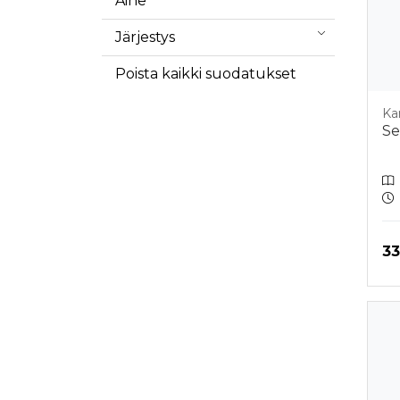
Aihe
Järjestys
Poista kaikki suodatukset
Kar
Se
Hi
33