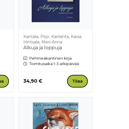
Kantala, Pirjo; Kariranta, Kaisa;
Hintsala, Meri-Anna
Alkuja ja loppuja
Pehmeäkantinen kirja
Toimitusaika 1-3 arkipäivää
Hinta nyt
34,90 €
aa
Tilaa