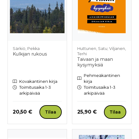
Särkiö, Pekka
Huttunen, Satu; Viljanen,
Kulkijan rukous
Terhi
Taivaan ja maan
kysymyksiä
Pehmeäkantinen
Kovakantinen kirja
kirja
Toimitusaika 1-3
Toimitusaika 1-3
arkipäivää
arkipäivää
Hinta nyt
Hinta nyt
20,50 €
25,90 €
Tilaa
Tilaa