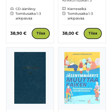
Kirkkomuskari 3
CD-äänilevy
Kierreselkä
Toimitusaika 1-3
Toimitusaika 1-3
arkipäivää
arkipäivää
Hinta nyt
Hinta nyt
38,90 €
38,00 €
Tilaa
Tilaa