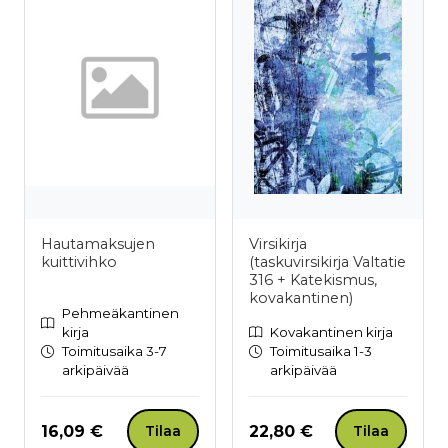
Hautamaksujen
Virsikirja
kuittivihko
(taskuvirsikirja Valtatie
316 + Katekismus,
kovakantinen)
Pehmeäkantinen
kirja
Kovakantinen kirja
Toimitusaika 3-7
Toimitusaika 1-3
arkipäivää
arkipäivää
Hinta nyt
Hinta nyt
16,09 €
22,80 €
Tilaa
Tilaa