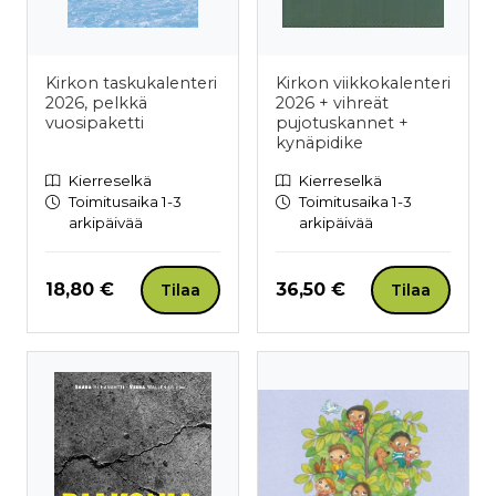
Kirkon taskukalenteri
Kirkon viikkokalenteri
2026, pelkkä
2026 + vihreät
vuosipaketti
pujotuskannet +
kynäpidike
Kierreselkä
Kierreselkä
Toimitusaika 1-3
Toimitusaika 1-3
arkipäivää
arkipäivää
Hinta nyt
Hinta nyt
18,80 €
36,50 €
Tilaa
Tilaa