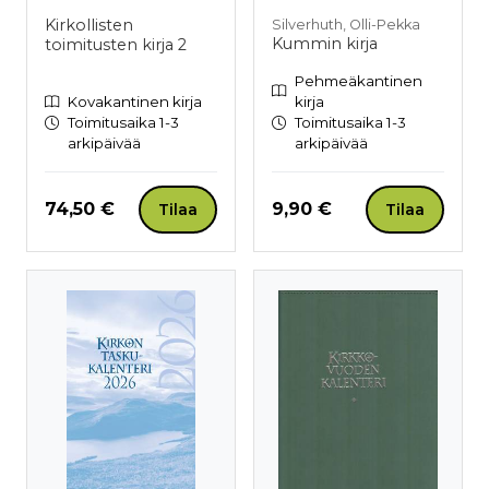
Kirkollisten
Silverhuth, Olli-Pekka
Kummin kirja
toimitusten kirja 2
Pehmeäkantinen
Kovakantinen kirja
kirja
Toimitusaika 1-3
Toimitusaika 1-3
arkipäivää
arkipäivää
Hinta nyt
Hinta nyt
74,50 €
9,90 €
Tilaa
Tilaa