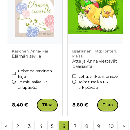
Kaskinen, Anna-Mari
Issakainen, Tytti; Tonteri,
Elämän siiville
Maisa
Atte ja Anna viettävät
pääsiäistä
Pehmeäkantinen
kirja
Lehti, vihko, moniste
Toimitusaika 1-3
Toimitusaika 1-3
arkipäivää
arkipäivää
Hinta nyt
Hinta nyt
8,40 €
8,60 €
Tilaa
Tilaa
<
2
3
4
5
6
7
8
9
10
>