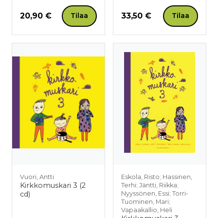
Hinta nyt
Hinta nyt
20,90 €
33,50 €
Tilaa
Tilaa
Vuori, Antti
Eskola, Risto; Hassinen,
Kirkkomuskari 3 (2
Terhi; Jäntti, Riikka;
cd)
Nyyssönen, Essi; Torri-
Tuominen, Mari;
Vapaakallio, Heli