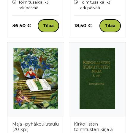
Toimitusaika 1-3
Toimitusaika 1-3
arkipäivää
arkipäivää
Hinta nyt
Hinta nyt
36,50 €
18,50 €
Tilaa
Tilaa
Maja -pyhäkoulutaulu
Kirkollisten
(20 kpl)
toimitusten kirja 3