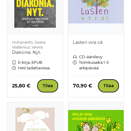
Lasten virsi cd
Huhanantti, Saara;
Wallenius, Veera
Diakonia. Nyt.
CD-äänilevy
E-kirja, EPUB
Toimitusaika 1-3
Heti ladattavissa
arkipäivää
Hinta nyt
Hinta nyt
25,80 €
70,90 €
Tilaa
Tilaa