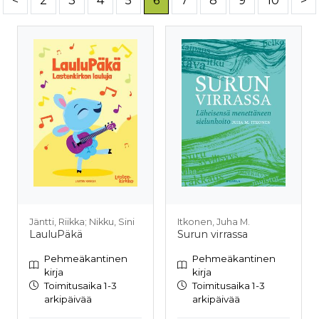
<
2
3
4
5
6
7
8
9
10
>
Jäntti, Riikka; Nikku, Sini
Itkonen, Juha M.
LauluPäkä
Surun virrassa
Pehmeäkantinen
Pehmeäkantinen
kirja
kirja
Toimitusaika 1-3
Toimitusaika 1-3
arkipäivää
arkipäivää