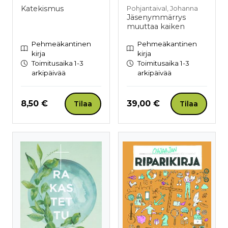
Katekismus
Pohjantaival, Johanna
Jäsenymmärrys
muuttaa kaiken
Pehmeäkantinen
Pehmeäkantinen
kirja
kirja
Toimitusaika 1-3
Toimitusaika 1-3
arkipäivää
arkipäivää
Hinta nyt
Hinta nyt
8,50 €
39,00 €
Tilaa
Tilaa