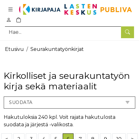
Pääsisältö
0
tuotetta ostoskorissa
Hae
Etusivu
Seurakuntatyönkirjat
Kirkolliset ja seurakuntatyön
kirja sekä materiaalit
SUODATA
Hakutuloksia 240 kpl. Voit rajata hakutulosta
suodata ja järjestä -valikosta.