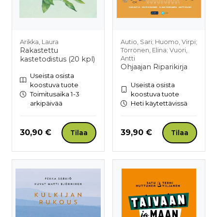
Arikka, Laura
Autio, Sari; Huomo, Virpi;
Rakastettu
Törrönen, Elina; Vuori,
kastetodistus (20 kpl)
Antti
Ohjaajan Riparikirja
Useista osista
koostuva tuote
Useista osista
Toimitusaika 1-3
koostuva tuote
arkipäivää
Heti käytettävissä
Hinta nyt
Hinta nyt
30,90 €
39,90 €
Tilaa
Tilaa