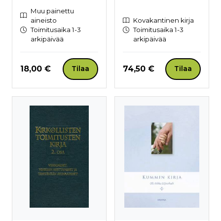
Muu painettu
aineisto
Kovakantinen kirja
Toimitusaika 1-3
Toimitusaika 1-3
arkipäivää
arkipäivää
Hinta nyt
Hinta nyt
18,00 €
74,50 €
Tilaa
Tilaa